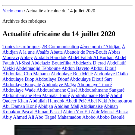
Yeclo.com
/
Actualité africaine du 14 juillet 2020
Archives des rubriques
Actualité africaine du 14 juillet 2020
Toutes les rubriques
2B Communication
4ème pont d’Abidjan
À
Abidjan
A la une
A'salfo
Abatta
Abattoir de Port-Bouët
Abbas
Mousavi
Abbey
Abdalla Hamdok
Abdel Fattah Al-Burhan
Abdel
Fattah Al-Sissi
Abdelaziz Bouteflika
Abdelaziz Djerad
Abdellatif
Mekki
Abdelmadjid Tebboune
Abdon Bayeto
Abdou Diouf
Abdoufata Cho Mahama
Abdoulaye Ben Méité
Abdoulaye Diallo
Abdoulaye Diop
Abdoulaye Diouf
Abdoulaye Diouf Sarr
Abdoulaye Kouyaté
Abdoulaye Maïga
Abdoulaye Traoré
Abdoulaye Wade
Abdourahmane Cissé
Abdourahmane Sangaré
Abdourhamane Ben Mamata Touré
Abdrahamane Berté
Abdul
Qadeer Khan
Abdullah Hamdok
Abedi Pelé
Abel Naki
Abengourou
Abi-Daman Koné
Abidjan
Abidjan Mall
Abidjanaise
Abinan
Kouakou Pascal
Abinan Pascal
Abion Yao Eli
Abir Moussi
Abissa
Abiy Ahmed Ali
Abo Tagué Mahamadou
Abobo
Abobo Baoulé