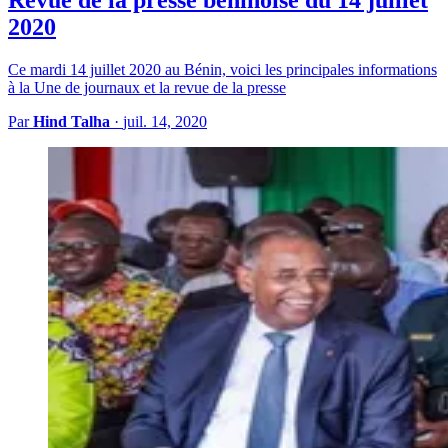
2020
Ce mardi 14 juillet 2020 au Bénin, voici les principales informations
à la Une de journaux et la revue de la presse
Par
Hind Talha
·
juil. 14, 2020