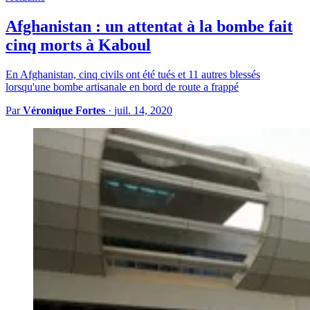
Afghanistan : un attentat à la bombe fait
cinq morts à Kaboul
En Afghanistan, cinq civils ont été tués et 11 autres blessés
lorsqu'une bombe artisanale en bord de route a frappé
Par
Véronique Fortes
·
juil. 14, 2020