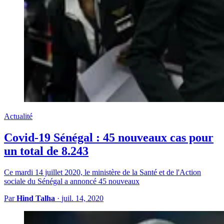
Actualité
Covid-19 Sénégal : 45 nouveaux cas pour
un total de 8.243
Ce mardi 14 juillet 2020, le ministère de la Santé et de l'Action
sociale du Sénégal a annoncé 45 nouveaux
Par
Hind Talha
·
juil. 14, 2020