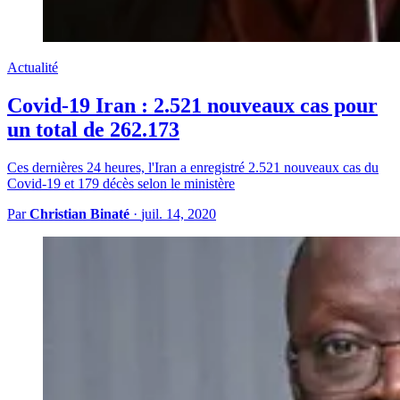
Actualité
Covid-19 Iran : 2.521 nouveaux cas pour
un total de 262.173
Ces dernières 24 heures, l'Iran a enregistré 2.521 nouveaux cas du
Covid-19 et 179 décès selon le ministère
Par
Christian Binaté
·
juil. 14, 2020