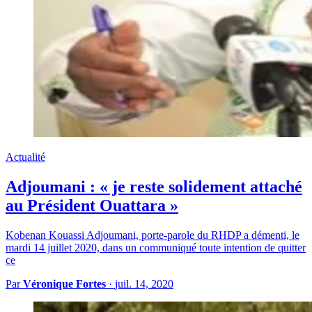
Actualité
Adjoumani : « je reste solidement attaché
au Président Ouattara »
Kobenan Kouassi Adjoumani, porte-parole du RHDP a démenti, le
mardi 14 juillet 2020, dans un communiqué toute intention de quitter
ce
Par
Véronique Fortes
·
juil. 14, 2020