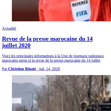
Actualité
Revue de la presse marocaine du 14
juillet 2020
Voici les principales informations à la Une de journaux nationaux
marocains parus et la revue de la presse marocaine du 14 juillet
Par
Christian Binaté
·
juil. 14, 2020