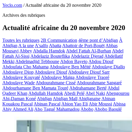
Yeclo.com
/
Actualité africaine du 20 novembre 2020
Archives des rubriques
Actualité africaine du 20 novembre 2020
Toutes les rubriques
2B Communication
4ème pont d’Abidjan
À
Abidjan
A la une
A'salfo
Abatta
Abattoir de Port-Bouët
Abbas
Mousavi
Abbey
Abdalla Hamdok
Abdel Fattah Al-Burhan
Abdel
Fattah Al-Sissi
Abdelaziz Bouteflika
Abdelaziz Djerad
Abdellatif
Mekki
Abdelmadjid Tebboune
Abdon Bayeto
Abdou Diouf
Abdoufata Cho Mahama
Abdoulaye Ben Méité
Abdoulaye Diallo
Abdoulaye Diop
Abdoulaye Diouf
Abdoulaye Diouf Sarr
Abdoulaye Kouyaté
Abdoulaye Maïga
Abdoulaye Traoré
Abdoulaye Wade
Abdourahmane Cissé
Abdourahmane Sangaré
Abdourhamane Ben Mamata Touré
Abdrahamane Berté
Abdul
Qadeer Khan
Abdullah Hamdok
Abedi Pelé
Abel Naki
Abengourou
Abi-Daman Koné
Abidjan
Abidjan Mall
Abidjanaise
Abinan
Kouakou Pascal
Abinan Pascal
Abion Yao Eli
Abir Moussi
Abissa
Abiy Ahmed Ali
Abo Tagué Mahamadou
Abobo
Abobo Baoulé