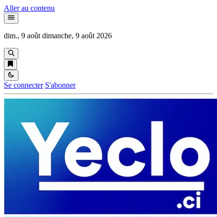
Aller au contenu
dim., 9 août
dimanche, 9 août 2026
Se connecter
S'abonner