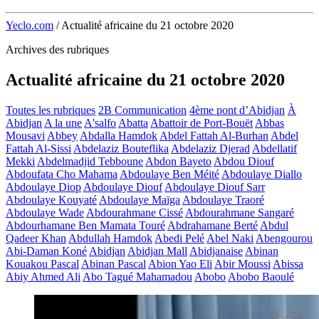
Yeclo.com
/
Actualité africaine du 21 octobre 2020
Archives des rubriques
Actualité africaine du 21 octobre 2020
Toutes les rubriques
2B Communication
4ème pont d’Abidjan
À
Abidjan
A la une
A'salfo
Abatta
Abattoir de Port-Bouët
Abbas
Mousavi
Abbey
Abdalla Hamdok
Abdel Fattah Al-Burhan
Abdel
Fattah Al-Sissi
Abdelaziz Bouteflika
Abdelaziz Djerad
Abdellatif
Mekki
Abdelmadjid Tebboune
Abdon Bayeto
Abdou Diouf
Abdoufata Cho Mahama
Abdoulaye Ben Méité
Abdoulaye Diallo
Abdoulaye Diop
Abdoulaye Diouf
Abdoulaye Diouf Sarr
Abdoulaye Kouyaté
Abdoulaye Maïga
Abdoulaye Traoré
Abdoulaye Wade
Abdourahmane Cissé
Abdourahmane Sangaré
Abdourhamane Ben Mamata Touré
Abdrahamane Berté
Abdul
Qadeer Khan
Abdullah Hamdok
Abedi Pelé
Abel Naki
Abengourou
Abi-Daman Koné
Abidjan
Abidjan Mall
Abidjanaise
Abinan
Kouakou Pascal
Abinan Pascal
Abion Yao Eli
Abir Moussi
Abissa
Abiy Ahmed Ali
Abo Tagué Mahamadou
Abobo
Abobo Baoulé