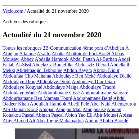
Yeclo.com
/
Actualité du 21 novembre 2020
Archives des rubriques
Actualité du 21 novembre 2020
Toutes les rubriques
2B Communication
4ème pont d’Abidjan
À
Abidjan
A la une
A'salfo
Abatta
Abattoir de Port-Bouët
Abbas
Mousavi
Abbey
Abdalla Hamdok
Abdel Fattah Al-Burhan
Abdel
Fattah Al-Sissi
Abdelaziz Bouteflika
Abdelaziz Djerad
Abdellatif
Mekki
Abdelmadjid Tebboune
Abdon Bayeto
Abdou Diouf
Abdoufata Cho Mahama
Abdoulaye Ben Méité
Abdoulaye Diallo
Abdoulaye Diop
Abdoulaye Diouf
Abdoulaye Diouf Sarr
Abdoulaye Kouyaté
Abdoulaye Maïga
Abdoulaye Traoré
Abdoulaye Wade
Abdourahmane Cissé
Abdourahmane Sangaré
Abdourhamane Ben Mamata Touré
Abdrahamane Berté
Abdul
Qadeer Khan
Abdullah Hamdok
Abedi Pelé
Abel Naki
Abengourou
Abi-Daman Koné
Abidjan
Abidjan Mall
Abidjanaise
Abinan
Kouakou Pascal
Abinan Pascal
Abion Yao Eli
Abir Moussi
Abissa
Abiy Ahmed Ali
Abo Tagué Mahamadou
Abobo
Abobo Baoulé