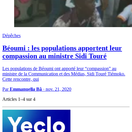
Dépêches
Béoumi : les populations apportent leur
compassion au ministre Sidi Touré
Les populations de Béoumi ont apporté leur “compassion” au
ministre de la Communication et des Médias, Sidi Touré Tiémoko.
Cette rencontre, qui
Par
Emmanuella Bâ
·
nov. 21, 2020
Articles 1–4 sur 4