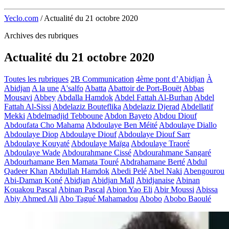
Yeclo.com
/
Actualité du 21 octobre 2020
Archives des rubriques
Actualité du 21 octobre 2020
Toutes les rubriques
2B Communication
4ème pont d’Abidjan
À
Abidjan
A la une
A'salfo
Abatta
Abattoir de Port-Bouët
Abbas
Mousavi
Abbey
Abdalla Hamdok
Abdel Fattah Al-Burhan
Abdel
Fattah Al-Sissi
Abdelaziz Bouteflika
Abdelaziz Djerad
Abdellatif
Mekki
Abdelmadjid Tebboune
Abdon Bayeto
Abdou Diouf
Abdoufata Cho Mahama
Abdoulaye Ben Méité
Abdoulaye Diallo
Abdoulaye Diop
Abdoulaye Diouf
Abdoulaye Diouf Sarr
Abdoulaye Kouyaté
Abdoulaye Maïga
Abdoulaye Traoré
Abdoulaye Wade
Abdourahmane Cissé
Abdourahmane Sangaré
Abdourhamane Ben Mamata Touré
Abdrahamane Berté
Abdul
Qadeer Khan
Abdullah Hamdok
Abedi Pelé
Abel Naki
Abengourou
Abi-Daman Koné
Abidjan
Abidjan Mall
Abidjanaise
Abinan
Kouakou Pascal
Abinan Pascal
Abion Yao Eli
Abir Moussi
Abissa
Abiy Ahmed Ali
Abo Tagué Mahamadou
Abobo
Abobo Baoulé