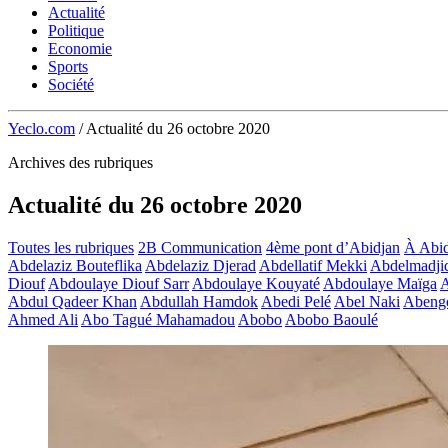
Actualité
Politique
Economie
Sports
Société
Yeclo.com
/
Actualité du 26 octobre 2020
Archives des rubriques
Actualité du 26 octobre 2020
Toutes les rubriques
2B Communication
4ème pont d’Abidjan
À Abid
Abdelaziz Bouteflika
Abdelaziz Djerad
Abdellatif Mekki
Abdelmadji
Diouf
Abdoulaye Diouf Sarr
Abdoulaye Kouyaté
Abdoulaye Maïga
A
Abdul Qadeer Khan
Abdullah Hamdok
Abedi Pelé
Abel Naki
Abeng
Ahmed Ali
Abo Tagué Mahamadou
Abobo
Abobo Baoulé