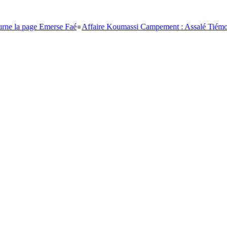
ge Emerse Faé
●
Affaire Koumassi Campement : Assalé Tiémoko et Stéph