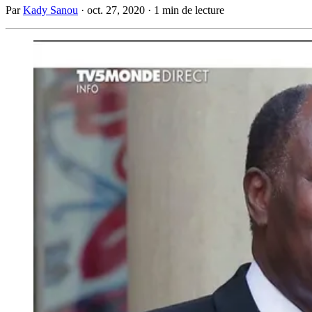
Par
Kady Sanou
·
oct. 27, 2020
·
1 min de lecture