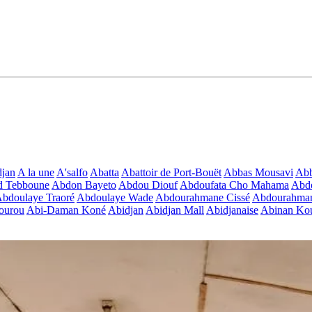
jan
A la une
A'salfo
Abatta
Abattoir de Port-Bouët
Abbas Mousavi
Ab
d Tebboune
Abdon Bayeto
Abdou Diouf
Abdoufata Cho Mahama
Abdo
bdoulaye Traoré
Abdoulaye Wade
Abdourahmane Cissé
Abdourahman
ourou
Abi-Daman Koné
Abidjan
Abidjan Mall
Abidjanaise
Abinan Kou