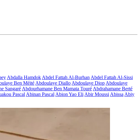
bey
Abdalla Hamdok
Abdel Fattah Al-Burhan
Abdel Fattah Al-Sissi
ulaye Ben Méité
Abdoulaye Diallo
Abdoulaye Diop
Abdoulaye
e Sangaré
Abdourhamane Ben Mamata Touré
Abdrahamane Berté
akou Pascal
Abinan Pascal
Abion Yao Eli
Abir Moussi
Abissa
Abiy