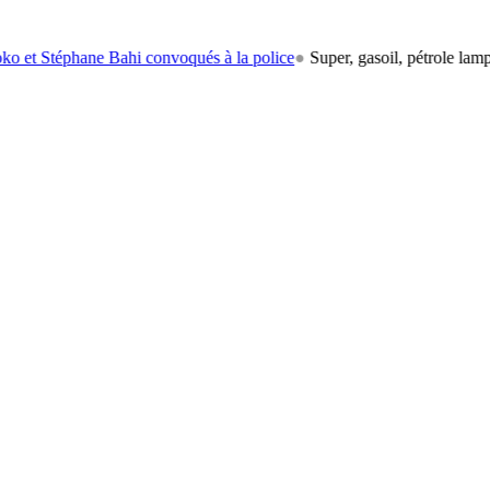
ane Bahi convoqués à la police
●
Super, gasoil, pétrole lampant: le car