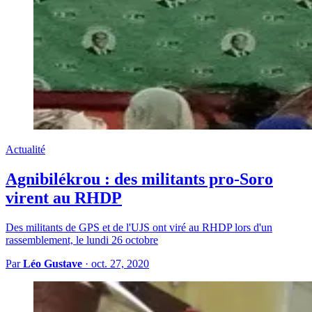
Actualité
Agnibilékrou : des militants pro-Soro
virent au RHDP
Des militants de GPS et de l'UJS ont viré au RHDP lors d'un
rassemblement, le lundi 26 octobre
Par
Léo Gustave
·
oct. 27, 2020