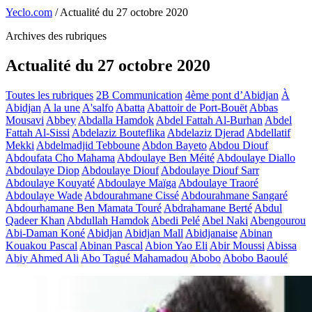
Yeclo.com
/
Actualité du 27 octobre 2020
Archives des rubriques
Actualité du 27 octobre 2020
Toutes les rubriques
2B Communication
4ème pont d’Abidjan
À
Abidjan
A la une
A'salfo
Abatta
Abattoir de Port-Bouët
Abbas
Mousavi
Abbey
Abdalla Hamdok
Abdel Fattah Al-Burhan
Abdel
Fattah Al-Sissi
Abdelaziz Bouteflika
Abdelaziz Djerad
Abdellatif
Mekki
Abdelmadjid Tebboune
Abdon Bayeto
Abdou Diouf
Abdoufata Cho Mahama
Abdoulaye Ben Méité
Abdoulaye Diallo
Abdoulaye Diop
Abdoulaye Diouf
Abdoulaye Diouf Sarr
Abdoulaye Kouyaté
Abdoulaye Maïga
Abdoulaye Traoré
Abdoulaye Wade
Abdourahmane Cissé
Abdourahmane Sangaré
Abdourhamane Ben Mamata Touré
Abdrahamane Berté
Abdul
Qadeer Khan
Abdullah Hamdok
Abedi Pelé
Abel Naki
Abengourou
Abi-Daman Koné
Abidjan
Abidjan Mall
Abidjanaise
Abinan
Kouakou Pascal
Abinan Pascal
Abion Yao Eli
Abir Moussi
Abissa
Abiy Ahmed Ali
Abo Tagué Mahamadou
Abobo
Abobo Baoulé