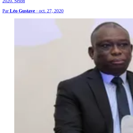
2020. Selon
Par
Léo Gustave
·
oct. 27, 2020