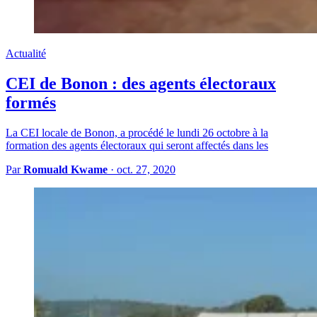
Actualité
CEI de Bonon : des agents électoraux
formés
La CEI locale de Bonon, a procédé le lundi 26 octobre à la
formation des agents électoraux qui seront affectés dans les
Par
Romuald Kwame
·
oct. 27, 2020