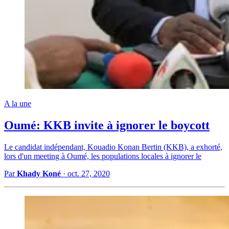
A la une
Oumé: KKB invite à ignorer le boycott
Le candidat indépendant, Kouadio Konan Bertin (KKB), a exhorté,
lors d'un meeting à Oumé, les populations locales à ignorer le
Par
Khady Koné
·
oct. 27, 2020