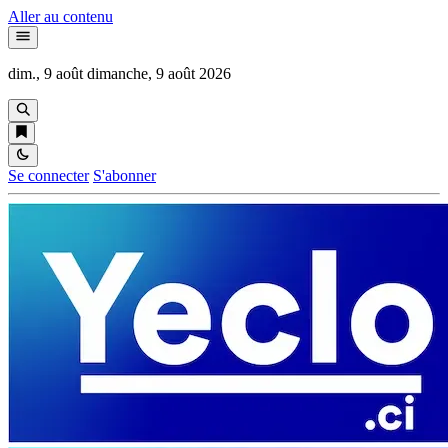
Aller au contenu
dim., 9 août
dimanche, 9 août 2026
Se connecter
S'abonner