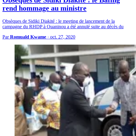
rend hommage au ministre
Obsèques de Sidiki Diakité : le meeting de lancement de la
campagne du RHDP à Ouaninou a été annulé suite au décès du
Par
Romuald Kwame
·
oct. 27, 2020