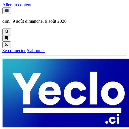
Aller au contenu
dim., 9 août
dimanche, 9 août 2026
Se connecter
S'abonner