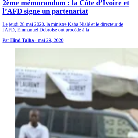
2ème mémorandum : la Côte d’Ivoire et
l’AFD signe un partenariat
Le jeudi 28 mai 2020, la ministre Kaba Nialé et le directeur de
l'AFD, Emmanuel Debroise ont procédé à la
Par
Hind Talha
·
mai 29, 2020