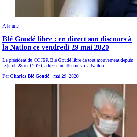
A la une
Blé Goudé libre : en direct son discours à
la Nation ce vendredi 29 mai 2020
Le président du COJEP, Blé Goudé libre de tout mouvement depuis
le jeudi 28 mai 2020, adresse un discours à la Nation
Par
Charles Blé Goudé
·
mai 29, 2020