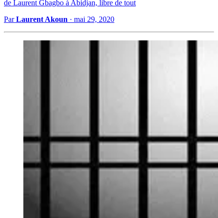
de Laurent Gbagbo à Abidjan, libre de tout
Par
Laurent Akoun
·
mai 29, 2020