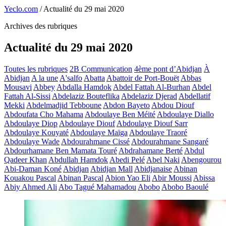
Yeclo.com
/
Actualité du 29 mai 2020
Archives des rubriques
Actualité du 29 mai 2020
Toutes les rubriques
2B Communication
4ème pont d’Abidjan
À
Abidjan
A la une
A'salfo
Abatta
Abattoir de Port-Bouët
Abbas
Mousavi
Abbey
Abdalla Hamdok
Abdel Fattah Al-Burhan
Abdel
Fattah Al-Sissi
Abdelaziz Bouteflika
Abdelaziz Djerad
Abdellatif
Mekki
Abdelmadjid Tebboune
Abdon Bayeto
Abdou Diouf
Abdoufata Cho Mahama
Abdoulaye Ben Méité
Abdoulaye Diallo
Abdoulaye Diop
Abdoulaye Diouf
Abdoulaye Diouf Sarr
Abdoulaye Kouyaté
Abdoulaye Maïga
Abdoulaye Traoré
Abdoulaye Wade
Abdourahmane Cissé
Abdourahmane Sangaré
Abdourhamane Ben Mamata Touré
Abdrahamane Berté
Abdul
Qadeer Khan
Abdullah Hamdok
Abedi Pelé
Abel Naki
Abengourou
Abi-Daman Koné
Abidjan
Abidjan Mall
Abidjanaise
Abinan
Kouakou Pascal
Abinan Pascal
Abion Yao Eli
Abir Moussi
Abissa
Abiy Ahmed Ali
Abo Tagué Mahamadou
Abobo
Abobo Baoulé