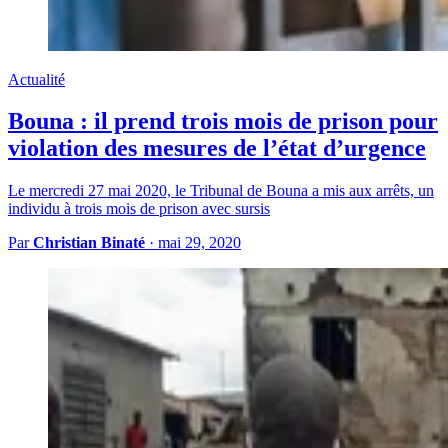
Actualité
Bouna : il prend trois mois de prison pour
violation des mesures de l’état d’urgence
Le mercredi 27 mai 2020, le Tribunal de Bouna a mis aux arrêts, un
individu à trois mois de prison avec sursis
Par
Christian Binaté
·
mai 29, 2020