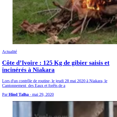
Actualité
Côte d’Ivoire : 125 Kg de gibier saisis et
incinérés à Niakara
Lors d'un contrôle de routine, le jeudi 28 mai 2020 à Niakara, le
Cantonnement des Eaux et forêts de a
Par
Hind Talha
·
mai 29, 2020