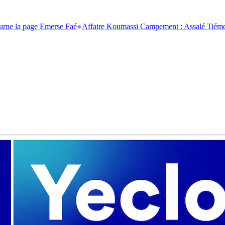
age Emerse Faé
●
Affaire Koumassi Campement : Assalé Tiémoko et Stép