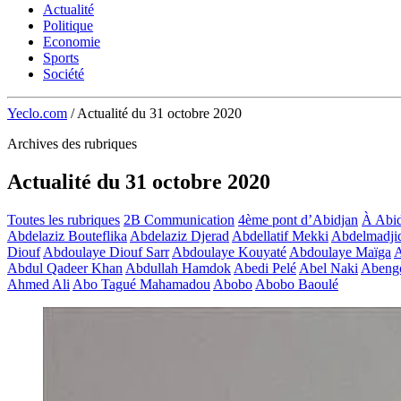
Actualité
Politique
Economie
Sports
Société
Yeclo.com
/
Actualité du 31 octobre 2020
Archives des rubriques
Actualité du 31 octobre 2020
Toutes les rubriques
2B Communication
4ème pont d’Abidjan
À Abid
Abdelaziz Bouteflika
Abdelaziz Djerad
Abdellatif Mekki
Abdelmadji
Diouf
Abdoulaye Diouf Sarr
Abdoulaye Kouyaté
Abdoulaye Maïga
A
Abdul Qadeer Khan
Abdullah Hamdok
Abedi Pelé
Abel Naki
Abeng
Ahmed Ali
Abo Tagué Mahamadou
Abobo
Abobo Baoulé