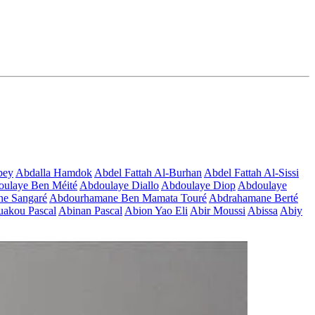
bey
Abdalla Hamdok
Abdel Fattah Al-Burhan
Abdel Fattah Al-Sissi
ulaye Ben Méité
Abdoulaye Diallo
Abdoulaye Diop
Abdoulaye
e Sangaré
Abdourhamane Ben Mamata Touré
Abdrahamane Berté
akou Pascal
Abinan Pascal
Abion Yao Eli
Abir Moussi
Abissa
Abiy