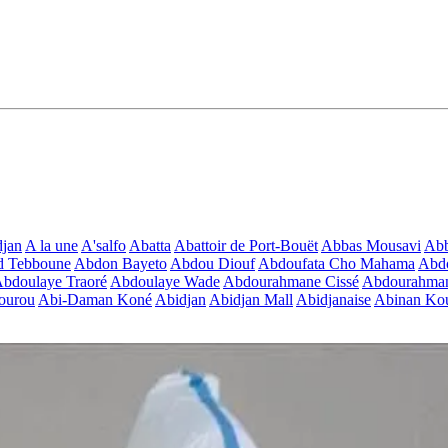
jan
A la une
A'salfo
Abatta
Abattoir de Port-Bouët
Abbas Mousavi
Ab
d Tebboune
Abdon Bayeto
Abdou Diouf
Abdoufata Cho Mahama
Abdo
bdoulaye Traoré
Abdoulaye Wade
Abdourahmane Cissé
Abdourahman
ourou
Abi-Daman Koné
Abidjan
Abidjan Mall
Abidjanaise
Abinan Kou