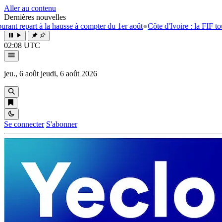
Aller au contenu
Dernières nouvelles
rt à la hausse à compter du 1er août
●
Côte d'Ivoire : la FIF tourne la p
02:08 UTC
jeu., 6 août
jeudi, 6 août 2026
Se connecter
S'abonner