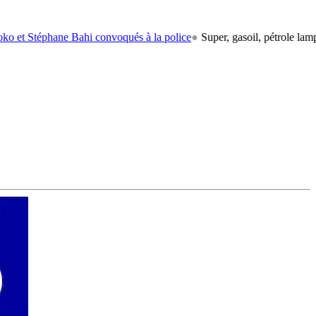
hane Bahi convoqués à la police
●
Super, gasoil, pétrole lampant: le ca