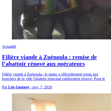
Actualité
Filière viande à Zuénoula : remise de
l’abattoir rénové aux opérateurs
Filière viande à Zuénoula : le maire a officiellement remis aux
bouchers de la ville l'abattoir principal entièrement rénové. Pour le
Par
Léo Gustave
·
nov. 7, 2020