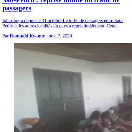
passagers
Interrompu depuis le 31 octobre Le trafic de passagers entre San-
Pedro et les autres localités du pays a repris timidement. Cette
Par
Romuald Kwame
·
nov. 7, 2020