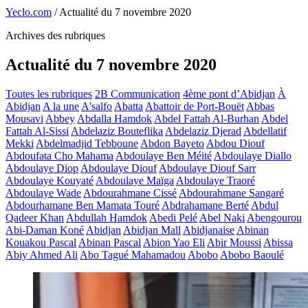
Yeclo.com
/
Actualité du 7 novembre 2020
Archives des rubriques
Actualité du 7 novembre 2020
Toutes les rubriques
2B Communication
4ème pont d’Abidjan
À
Abidjan
A la une
A'salfo
Abatta
Abattoir de Port-Bouët
Abbas
Mousavi
Abbey
Abdalla Hamdok
Abdel Fattah Al-Burhan
Abdel
Fattah Al-Sissi
Abdelaziz Bouteflika
Abdelaziz Djerad
Abdellatif
Mekki
Abdelmadjid Tebboune
Abdon Bayeto
Abdou Diouf
Abdoufata Cho Mahama
Abdoulaye Ben Méité
Abdoulaye Diallo
Abdoulaye Diop
Abdoulaye Diouf
Abdoulaye Diouf Sarr
Abdoulaye Kouyaté
Abdoulaye Maïga
Abdoulaye Traoré
Abdoulaye Wade
Abdourahmane Cissé
Abdourahmane Sangaré
Abdourhamane Ben Mamata Touré
Abdrahamane Berté
Abdul
Qadeer Khan
Abdullah Hamdok
Abedi Pelé
Abel Naki
Abengourou
Abi-Daman Koné
Abidjan
Abidjan Mall
Abidjanaise
Abinan
Kouakou Pascal
Abinan Pascal
Abion Yao Eli
Abir Moussi
Abissa
Abiy Ahmed Ali
Abo Tagué Mahamadou
Abobo
Abobo Baoulé