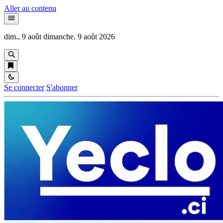
Aller au contenu
dim., 9 août
dimanche, 9 août 2026
Se connecter
S'abonner