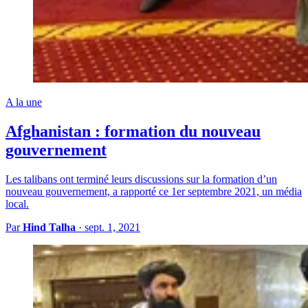
A la une
Afghanistan : formation du nouveau
gouvernement
Les talibans ont terminé leurs discussions sur la formation d’un
nouveau gouvernement, a rapporté ce 1er septembre 2021, un média
local.
Par
Hind Talha
·
sept. 1, 2021