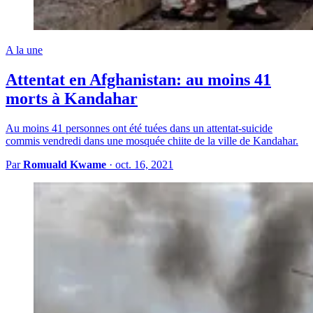
A la une
Attentat en Afghanistan: au moins 41
morts à Kandahar
Au moins 41 personnes ont été tuées dans un attentat-suicide
commis vendredi dans une mosquée chiite de la ville de Kandahar.
Par
Romuald Kwame
·
oct. 16, 2021