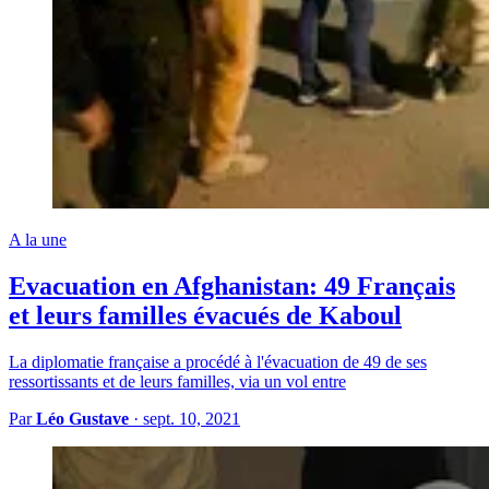
A la une
Evacuation en Afghanistan: 49 Français
et leurs familles évacués de Kaboul
La diplomatie française a procédé à l'évacuation de 49 de ses
ressortissants et de leurs familles, via un vol entre
Par
Léo Gustave
·
sept. 10, 2021