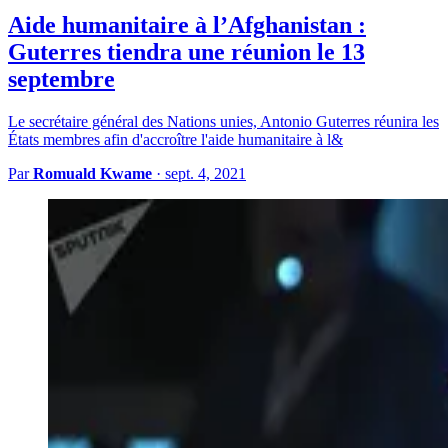
Aide humanitaire à l’Afghanistan :
Guterres tiendra une réunion le 13
septembre
Le secrétaire général des Nations unies, Antonio Guterres réunira les
États membres afin d'accroître l'aide humanitaire à l&
Par
Romuald Kwame
·
sept. 4, 2021