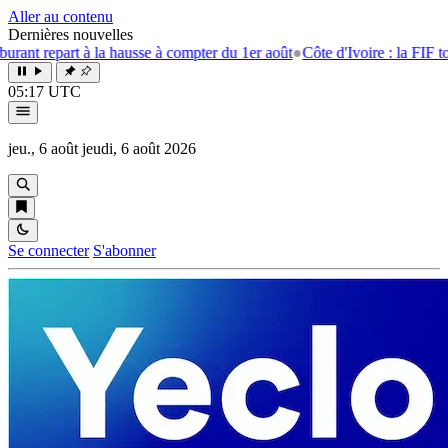
Aller au contenu
Dernières nouvelles
la hausse à compter du 1er août
●
Côte d'Ivoire : la FIF tourne la page E
05:17 UTC
jeu., 6 août
jeudi, 6 août 2026
Se connecter
S'abonner