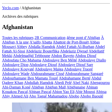
Yeclo.com
/
Afghanistan
Archives des rubriques
Afghanistan
Toutes les rubriques
2B Communication
4ème pont d’Abidjan
À
Abidjan
A la une
A'salfo
Abatta
Abattoir de Port-Bouët
Abbas
Mousavi
Abbey
Abdalla Hamdok
Abdel Fattah Al-Burhan
Abdel
Fattah Al-Sissi
Abdelaziz Bouteflika
Abdelaziz Djerad
Abdellatif
Mekki
Abdelmadjid Tebboune
Abdon Bayeto
Abdou Diouf
Abdoufata Cho Mahama
Abdoulaye Ben Méité
Abdoulaye Diallo
Abdoulaye Diop
Abdoulaye Diouf
Abdoulaye Diouf Sarr
Abdoulaye Kouyaté
Abdoulaye Maïga
Abdoulaye Traoré
Abdoulaye Wade
Abdourahmane Cissé
Abdourahmane Sangaré
Abdourhamane Ben Mamata Touré
Abdrahamane Berté
Abdul
Qadeer Khan
Abdullah Hamdok
Abedi Pelé
Abel Naki
Abengourou
Abi-Daman Koné
Abidjan
Abidjan Mall
Abidjanaise
Abinan
Kouakou Pascal
Abinan Pascal
Abion Yao Eli
Abir Moussi
Abissa
Abiy Ahmed Ali
Abo Tagué Mahamadou
Abobo
Abobo Baoulé