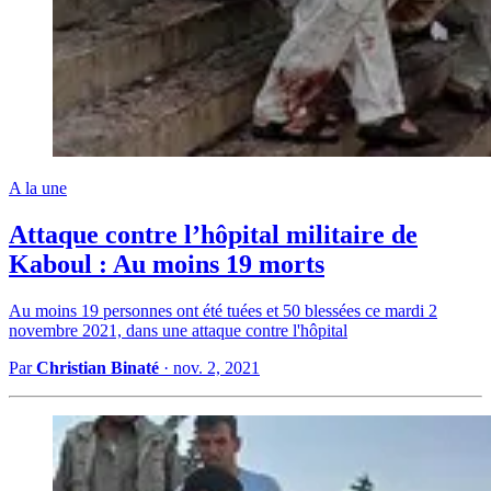
A la une
Attaque contre l’hôpital militaire de
Kaboul : Au moins 19 morts
Au moins 19 personnes ont été tuées et 50 blessées ce mardi 2
novembre 2021, dans une attaque contre l'hôpital
Par
Christian Binaté
·
nov. 2, 2021