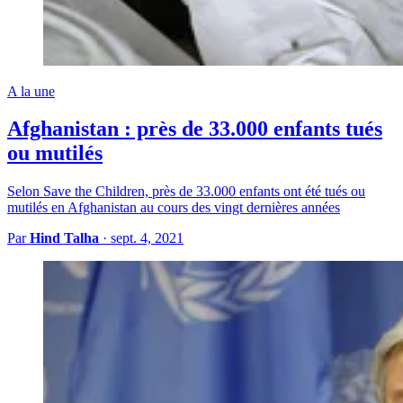
A la une
Afghanistan : près de 33.000 enfants tués
ou mutilés
Selon Save the Children, près de 33.000 enfants ont été tués ou
mutilés en Afghanistan au cours des vingt dernières années
Par
Hind Talha
·
sept. 4, 2021