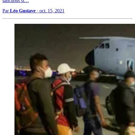
sanctions si…
Par
Léo Gustave
·
oct. 15, 2021