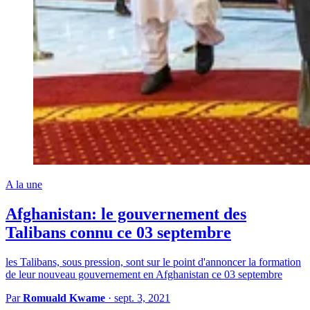
A la une
Afghanistan: le gouvernement des
Talibans connu ce 03 septembre
les Talibans, sous pression, sont sur le point d'annoncer la formation
de leur nouveau gouvernement en Afghanistan ce 03 septembre
Par
Romuald Kwame
·
sept. 3, 2021