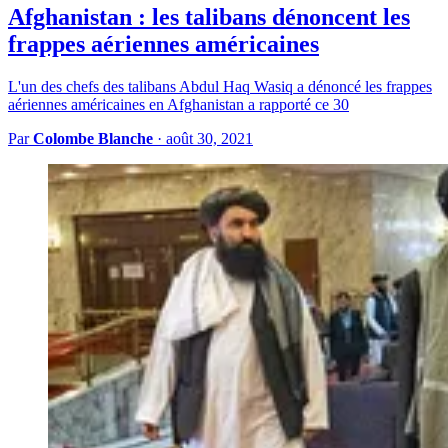
Afghanistan : les talibans dénoncent les
frappes aériennes américaines
L'un des chefs des talibans Abdul Haq Wasiq a dénoncé les frappes
aériennes américaines en Afghanistan a rapporté ce 30
Par
Colombe Blanche
·
août 30, 2021