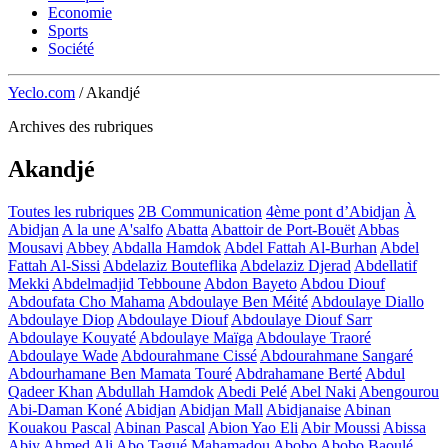
Economie
Sports
Société
Yeclo.com
/
Akandjé
Archives des rubriques
Akandjé
Toutes les rubriques
2B Communication
4ème pont d’Abidjan
À
Abidjan
A la une
A'salfo
Abatta
Abattoir de Port-Bouët
Abbas
Mousavi
Abbey
Abdalla Hamdok
Abdel Fattah Al-Burhan
Abdel
Fattah Al-Sissi
Abdelaziz Bouteflika
Abdelaziz Djerad
Abdellatif
Mekki
Abdelmadjid Tebboune
Abdon Bayeto
Abdou Diouf
Abdoufata Cho Mahama
Abdoulaye Ben Méité
Abdoulaye Diallo
Abdoulaye Diop
Abdoulaye Diouf
Abdoulaye Diouf Sarr
Abdoulaye Kouyaté
Abdoulaye Maïga
Abdoulaye Traoré
Abdoulaye Wade
Abdourahmane Cissé
Abdourahmane Sangaré
Abdourhamane Ben Mamata Touré
Abdrahamane Berté
Abdul
Qadeer Khan
Abdullah Hamdok
Abedi Pelé
Abel Naki
Abengourou
Abi-Daman Koné
Abidjan
Abidjan Mall
Abidjanaise
Abinan
Kouakou Pascal
Abinan Pascal
Abion Yao Eli
Abir Moussi
Abissa
Abiy Ahmed Ali
Abo Tagué Mahamadou
Abobo
Abobo Baoulé