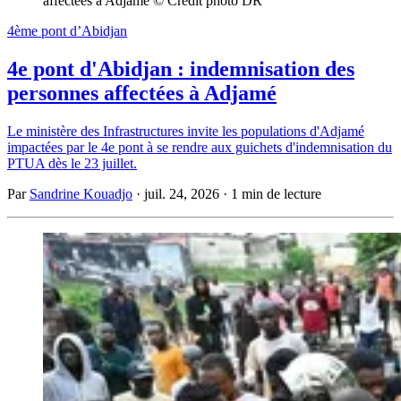
affectées à Adjamé © Crédit photo DR
4ème pont d’Abidjan
4e pont d'Abidjan : indemnisation des
personnes affectées à Adjamé
Le ministère des Infrastructures invite les populations d'Adjamé
impactées par le 4e pont à se rendre aux guichets d'indemnisation du
PTUA dès le 23 juillet.
Par
Sandrine Kouadjo
·
juil. 24, 2026
·
1 min de lecture