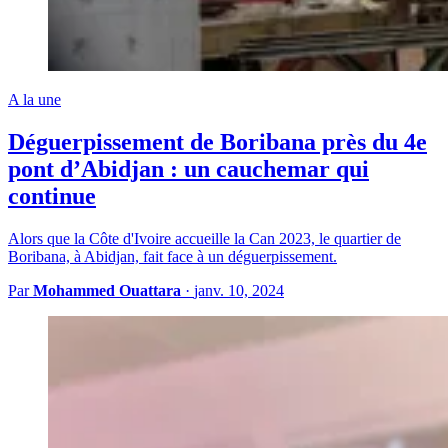
A la une
Déguerpissement de Boribana près du 4e
pont d’Abidjan : un cauchemar qui
continue
Alors que la Côte d'Ivoire accueille la Can 2023, le quartier de
Boribana, à Abidjan, fait face à un déguerpissement.
Par
Mohammed Ouattara
·
janv. 10, 2024