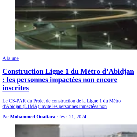
A la une
Construction Ligne 1 du Métro d’Abidjan
: les personnes impactées non encore
inscrites
Le CS-PAR du Projet de construction de la Ligne 1 du Métro
d'Abidjan (L1MA) invite les personnes impactées non
Par
Mohammed Ouattara
·
févr. 21, 2024