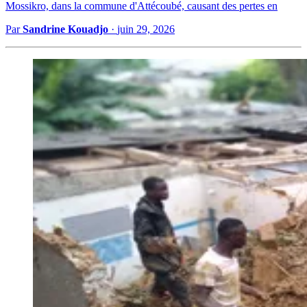
Mossikro, dans la commune d'Attécoubé, causant des pertes en
Par
Sandrine Kouadjo
·
juin 29, 2026