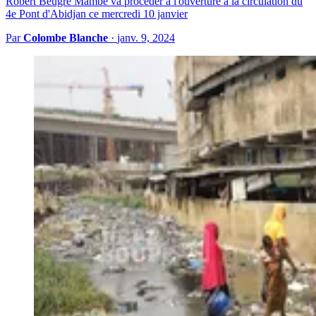
Robert Beugré Mambé va procéder à l'ouverture à la circulation du
4e Pont d'Abidjan ce mercredi 10 janvier
Par
Colombe Blanche
·
janv. 9, 2024