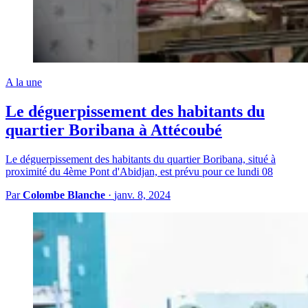
A la une
Le déguerpissement des habitants du
quartier Boribana à Attécoubé
Le déguerpissement des habitants du quartier Boribana, situé à
proximité du 4ème Pont d'Abidjan, est prévu pour ce lundi 08
Par
Colombe Blanche
·
janv. 8, 2024