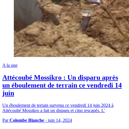
A la une
Attécoubé Mossikro : Un disparu après
un éboulement de terrain ce vendredi 14
juin
Un éboulement de terrain survenu ce vendredi 14 juin 2024 à
Attécoubé Mossikro a fait un disparu et cinq rescapés. L'
Par
Colombe Blanche
·
juin 14, 2024