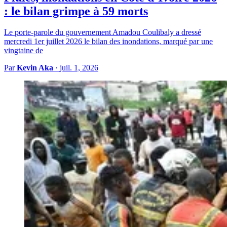
: le bilan grimpe à 59 morts
Le porte-parole du gouvernement Amadou Coulibaly a dressé
mercredi 1er juillet 2026 le bilan des inondations, marqué par une
vingtaine de
Par
Kevin Aka
·
juil. 1, 2026