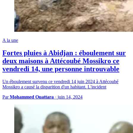
A la une
Fortes pluies à Abidjan : éboulement sur
deux maisons à Attécoubé Mossikro ce
vendredi 14, une personne introuvable
Un éboulement survenu ce vendredi 14 juin 2024 à Attécoubé
Mossikro a causé la disparition d'un habitant. L'incident
Par
Mohammed Ouattara
·
juin 14, 2024