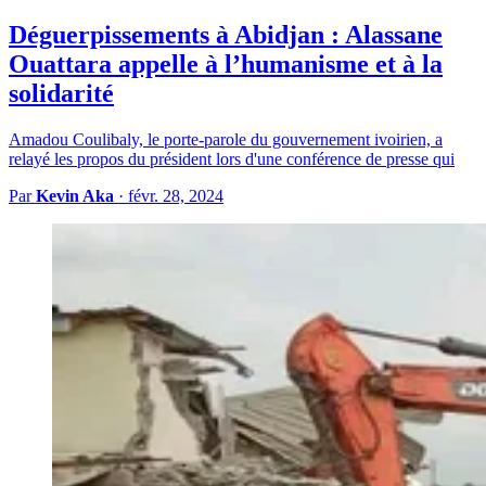
Déguerpissements à Abidjan : Alassane
Ouattara appelle à l’humanisme et à la
solidarité
Amadou Coulibaly, le porte-parole du gouvernement ivoirien, a
relayé les propos du président lors d'une conférence de presse qui
Par
Kevin Aka
·
févr. 28, 2024