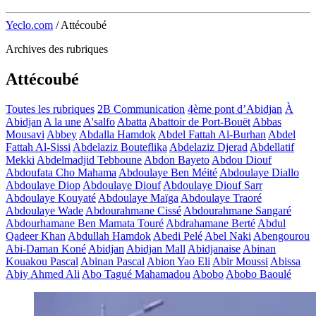
Yeclo.com
/
Attécoubé
Archives des rubriques
Attécoubé
Toutes les rubriques
2B Communication
4ème pont d’Abidjan
À
Abidjan
A la une
A'salfo
Abatta
Abattoir de Port-Bouët
Abbas
Mousavi
Abbey
Abdalla Hamdok
Abdel Fattah Al-Burhan
Abdel
Fattah Al-Sissi
Abdelaziz Bouteflika
Abdelaziz Djerad
Abdellatif
Mekki
Abdelmadjid Tebboune
Abdon Bayeto
Abdou Diouf
Abdoufata Cho Mahama
Abdoulaye Ben Méité
Abdoulaye Diallo
Abdoulaye Diop
Abdoulaye Diouf
Abdoulaye Diouf Sarr
Abdoulaye Kouyaté
Abdoulaye Maïga
Abdoulaye Traoré
Abdoulaye Wade
Abdourahmane Cissé
Abdourahmane Sangaré
Abdourhamane Ben Mamata Touré
Abdrahamane Berté
Abdul
Qadeer Khan
Abdullah Hamdok
Abedi Pelé
Abel Naki
Abengourou
Abi-Daman Koné
Abidjan
Abidjan Mall
Abidjanaise
Abinan
Kouakou Pascal
Abinan Pascal
Abion Yao Eli
Abir Moussi
Abissa
Abiy Ahmed Ali
Abo Tagué Mahamadou
Abobo
Abobo Baoulé