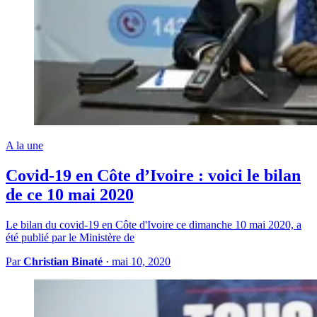
A la une
Covid-19 en Côte d’Ivoire : voici le bilan
de ce 10 mai 2020
Le bilan du covid-19 en Côte d'Ivoire ce dimanche 10 mai 2020, a
été publié par le Ministère de
Par
Christian Binaté
·
mai 10, 2020