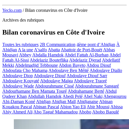
Yeclo.com
/
Bilan coronavirus en Côte d'Ivoire
Archives des rubriques
Bilan coronavirus en Côte d'Ivoire
Toutes les rubriques
2B Communication
4ème pont d’Abidjan
À
Abidjan
A la une
A'salfo
Abatta
Abattoir de Port-Bouët
Abbas
Mousavi
Abbey
Abdalla Hamdok
Abdel Fattah Al-Burhan
Abdel
Fattah Al-Sissi
Abdelaziz Bouteflika
Abdelaziz Djerad
Abdellatif
Mekki
Abdelmadjid Tebboune
Abdon Bayeto
Abdou Diouf
Abdoufata Cho Mahama
Abdoulaye Ben Méité
Abdoulaye Diallo
Abdoulaye Diop
Abdoulaye Diouf
Abdoulaye Diouf Sarr
Abdoulaye Kouyaté
Abdoulaye Maïga
Abdoulaye Traoré
Abdoulaye Wade
Abdourahmane Cissé
Abdourahmane Sangaré
Abdourhamane Ben Mamata Touré
Abdrahamane Berté
Abdul
Qadeer Khan
Abdullah Hamdok
Abedi Pelé
Abel Naki
Abengourou
Abi-Daman Koné
Abidjan
Abidjan Mall
Abidjanaise
Abinan
Kouakou Pascal
Abinan Pascal
Abion Yao Eli
Abir Moussi
Abissa
Abiy Ahmed Ali
Abo Tagué Mahamadou
Abobo
Abobo Baoulé