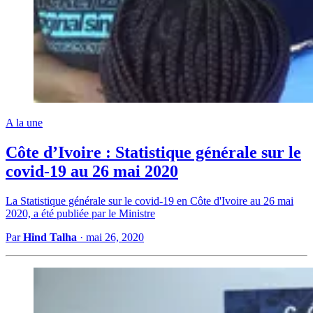
A la une
Côte d’Ivoire : Statistique générale sur le
covid-19 au 26 mai 2020
La Statistique générale sur le covid-19 en Côte d'Ivoire au 26 mai
2020, a été publiée par le Ministre
Par
Hind Talha
·
mai 26, 2020