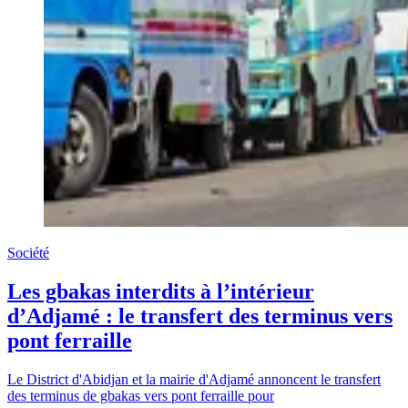
Société
Les gbakas interdits à l’intérieur
d’Adjamé : le transfert des terminus vers
pont ferraille
Le District d'Abidjan et la mairie d'Adjamé annoncent le transfert
des terminus de gbakas vers pont ferraille pour