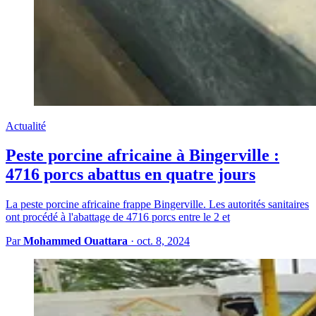
Actualité
Peste porcine africaine à Bingerville :
4716 porcs abattus en quatre jours
La peste porcine africaine frappe Bingerville. Les autorités sanitaires
ont procédé à l'abattage de 4716 porcs entre le 2 et
Par
Mohammed Ouattara
·
oct. 8, 2024