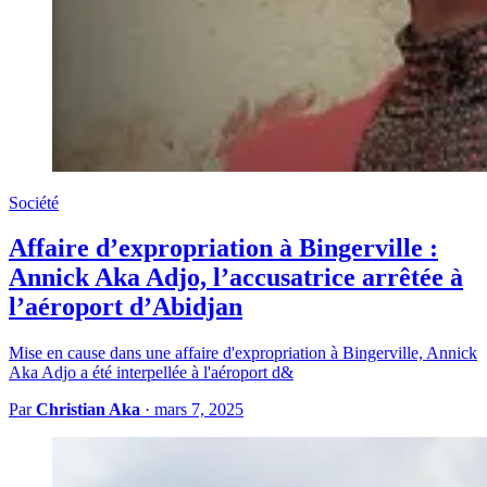
Société
Affaire d’expropriation à Bingerville :
Annick Aka Adjo, l’accusatrice arrêtée à
l’aéroport d’Abidjan
Mise en cause dans une affaire d'expropriation à Bingerville, Annick
Aka Adjo a été interpellée à l'aéroport d&
Par
Christian Aka
·
mars 7, 2025