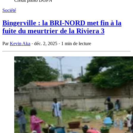
Crédit photo DGPN
Société
Bingerville : la BRI-NORD met fin à la
fuite du meurtrier de la Riviera 3
Par
Kevin Aka
·
déc. 2, 2025
·
1 min de lecture