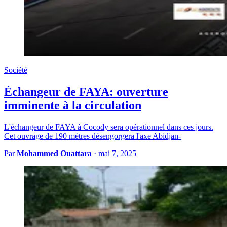
Société
Échangeur de FAYA: ouverture
imminente à la circulation
L'échangeur de FAYA à Cocody sera opérationnel dans ces jours.
Cet ouvrage de 190 mètres désengorgera l'axe Abidjan-
Par
Mohammed Ouattara
·
mai 7, 2025