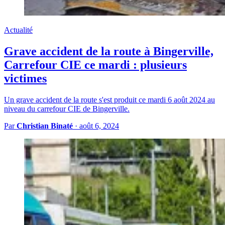
Actualité
Grave accident de la route à Bingerville,
Carrefour CIE ce mardi : plusieurs
victimes
Un grave accident de la route s'est produit ce mardi 6 août 2024 au
niveau du carrefour CIE de Bingerville.
Par
Christian Binaté
·
août 6, 2024