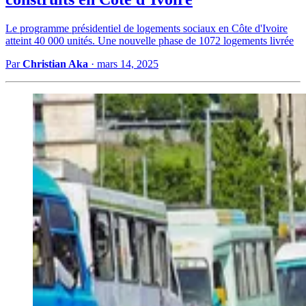
Le programme présidentiel de logements sociaux en Côte d'Ivoire
atteint 40 000 unités. Une nouvelle phase de 1072 logements livrée
Par
Christian Aka
·
mars 14, 2025