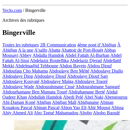
Yeclo.com
/
Bingerville
Archives des rubriques
Bingerville
Toutes les rubriques
2B Communication
4ème pont d’Abidjan
À
Abidjan
A la une
A'salfo
Abatta
Abattoir de Port-Bouët
Abbas
Mousavi
Abbey
Abdalla Hamdok
Abdel Fattah Al-Burhan
Abdel
Fattah Al-Sissi
Abdelaziz Bouteflika
Abdelaziz Djerad
Abdellatif
Mekki
Abdelmadjid Tebboune
Abdon Bayeto
Abdou Diouf
Abdoufata Cho Mahama
Abdoulaye Ben Méité
Abdoulaye Diallo
Abdoulaye Diop
Abdoulaye Diouf
Abdoulaye Diouf Sarr
Abdoulaye Kouyaté
Abdoulaye Maïga
Abdoulaye Traoré
Abdoulaye Wade
Abdourahmane Cissé
Abdourahmane Sangaré
Abdourhamane Ben Mamata Touré
Abdrahamane Berté
Abdul
Qadeer Khan
Abdullah Hamdok
Abedi Pelé
Abel Naki
Abengourou
Abi-Daman Koné
Abidjan
Abidjan Mall
Abidjanaise
Abinan
Kouakou Pascal
Abinan Pascal
Abion Yao Eli
Abir Moussi
Abissa
Abiy Ahmed Ali
Abo Tagué Mahamadou
Abobo
Abobo Baoulé