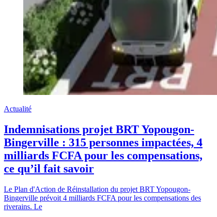
Actualité
Indemnisations projet BRT Yopougon-
Bingerville : 315 personnes impactées, 4
milliards FCFA pour les compensations,
ce qu’il fait savoir
Le Plan d'Action de Réinstallation du projet BRT Yopougon-
Bingerville prévoit 4 milliards FCFA pour les compensations des
riverains. Le