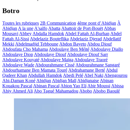
Botro
Toutes les rubriques
2B Communication
4ème pont d’Abidjan
À
Abidjan
A la une
A'salfo
Abatta
Abattoir de Port-Bouët
Abbas
Mousavi
Abbey
Abdalla Hamdok
Abdel Fattah Al-Burhan
Abdel
Fattah Al-Sissi
Abdelaziz Bouteflika
Abdelaziz Djerad
Abdellatif
Mekki
Abdelmadjid Tebboune
Abdon Bayeto
Abdou Diouf
Abdoufata Cho Mahama
Abdoulaye Ben Méité
Abdoulaye Diallo
Abdoulaye Diop
Abdoulaye Diouf
Abdoulaye Diouf Sarr
Abdoulaye Kouyaté
Abdoulaye Maïga
Abdoulaye Traoré
Abdoulaye Wade
Abdourahmane Cissé
Abdourahmane Sangaré
Abdourhamane Ben Mamata Touré
Abdrahamane Berté
Abdul
Qadeer Khan
Abdullah Hamdok
Abedi Pelé
Abel Naki
Abengourou
Abi-Daman Koné
Abidjan
Abidjan Mall
Abidjanaise
Abinan
Kouakou Pascal
Abinan Pascal
Abion Yao Eli
Abir Moussi
Abissa
Abiy Ahmed Ali
Abo Tagué Mahamadou
Abobo
Abobo Baoulé