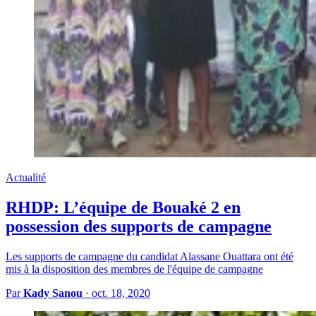
Actualité
RHDP: L’équipe de Bouaké 2 en
possession des supports de campagne
Les supports de campagne du candidat Alassane Ouattara ont été
mis à la disposition des membres de l'équipe de campagne
Par
Kady Sanou
·
oct. 18, 2020