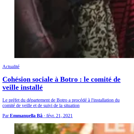
Actualité
Cohésion sociale à Botro : le comité de
veille installé
Le préfet du département de Botro a procédé à l'installation du
comité de veille et de suivi de la situation
Par
Emmanuella Bâ
·
févr. 21, 2021