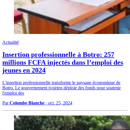
Actualité
Insertion professionnelle à Botro: 257
millions FCFA injectés dans l’emploi des
jeunes en 2024
L'insertion professionnelle transforme le paysage économique de
Botro. Le gouvernement ivoirien déploie des fonds pour soutenir
l'emploi des
Par
Colombe Blanche
·
oct. 25, 2024