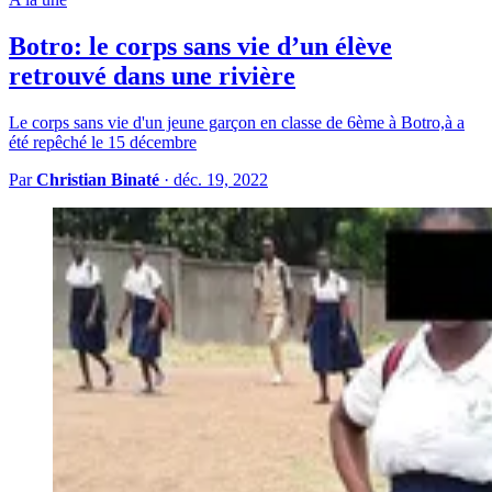
Botro: le corps sans vie d’un élève
retrouvé dans une rivière
Le corps sans vie d'un jeune garçon en classe de 6ème à Botro,à a
été repêché le 15 décembre
Par
Christian Binaté
·
déc. 19, 2022