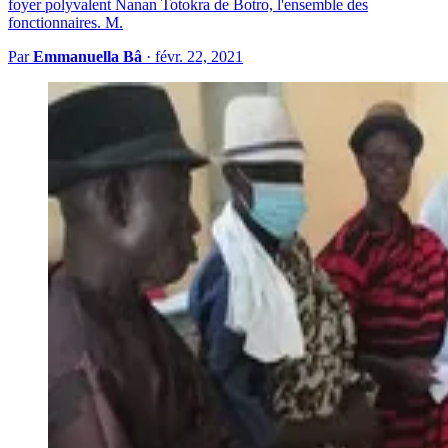
foyer polyvalent Nanan Totokra de Botro, l'ensemble des
fonctionnaires. M.
Par
Emmanuella Bâ
·
févr. 22, 2021