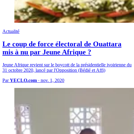
Actualité
Le coup de force électoral de Ouattara
mis à nu par Jeune Afrique ?
Jeune Afrique revient sur le boycott de la présidentielle ivoirienne du
31 octobre 2020, lancé par l'Opposition (Bédié et Affi)
Par
YECLO.com
·
nov. 1, 2020