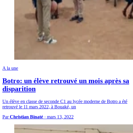
A la une
Botro: un élève retrouvé un mois après sa
disparition
Un élève en classe de seconde C1 au lycée moderne de Botro a été
retrouvé le 11 mars 2022, à Bouaké, un
Par
Christian Binaté
·
mars 13, 2022