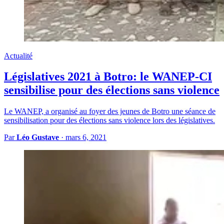
Actualité
Législatives 2021 à Botro: le WANEP-CI
sensibilise pour des élections sans violence
Le WANEP, a organisé au foyer des jeunes de Botro une séance de
sensibilisation pour des élections sans violence lors des législatives.
Par
Léo Gustave
·
mars 6, 2021