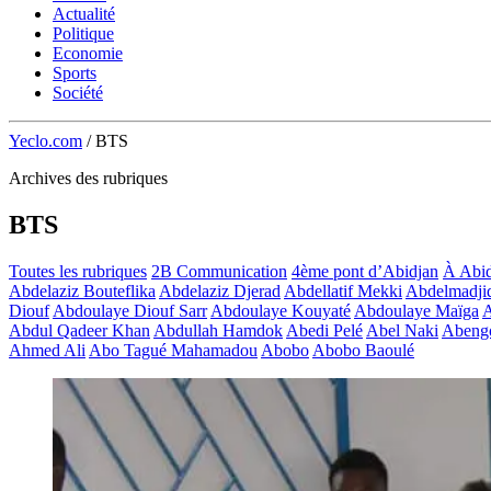
Actualité
Politique
Economie
Sports
Société
Yeclo.com
/
BTS
Archives des rubriques
BTS
Toutes les rubriques
2B Communication
4ème pont d’Abidjan
À Abid
Abdelaziz Bouteflika
Abdelaziz Djerad
Abdellatif Mekki
Abdelmadji
Diouf
Abdoulaye Diouf Sarr
Abdoulaye Kouyaté
Abdoulaye Maïga
A
Abdul Qadeer Khan
Abdullah Hamdok
Abedi Pelé
Abel Naki
Abeng
Ahmed Ali
Abo Tagué Mahamadou
Abobo
Abobo Baoulé