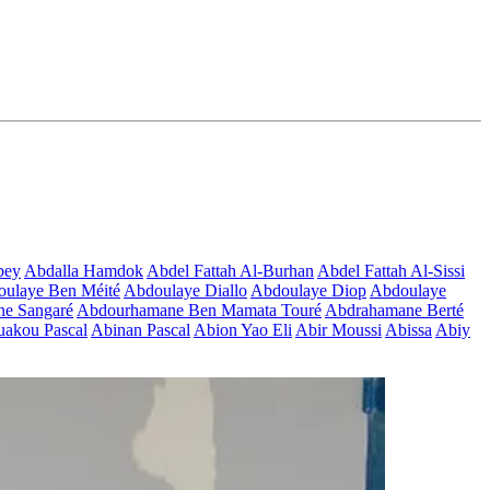
bey
Abdalla Hamdok
Abdel Fattah Al-Burhan
Abdel Fattah Al-Sissi
ulaye Ben Méité
Abdoulaye Diallo
Abdoulaye Diop
Abdoulaye
e Sangaré
Abdourhamane Ben Mamata Touré
Abdrahamane Berté
akou Pascal
Abinan Pascal
Abion Yao Eli
Abir Moussi
Abissa
Abiy