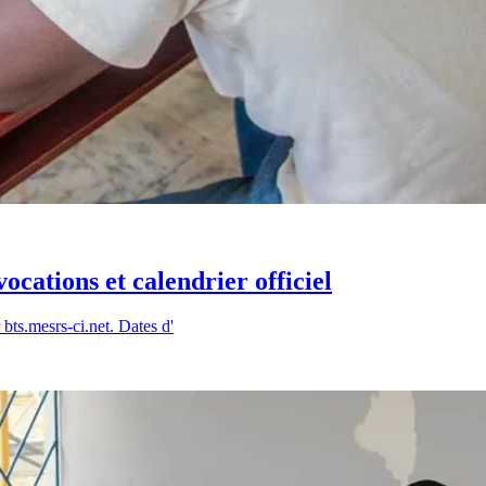
cations et calendrier officiel
bts.mesrs-ci.net. Dates d'