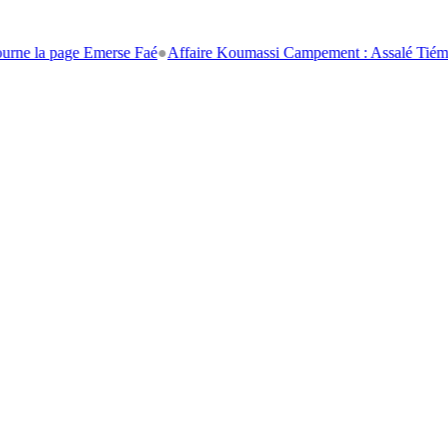
ge Emerse Faé
●
Affaire Koumassi Campement : Assalé Tiémoko et Stéph