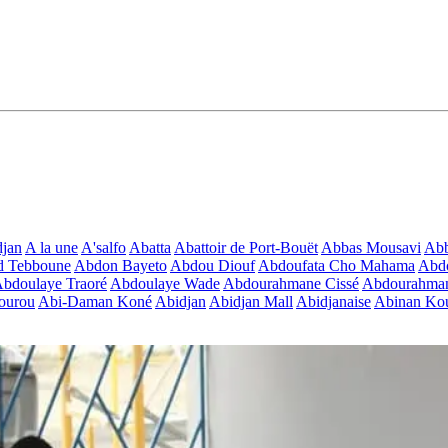
jan
A la une
A'salfo
Abatta
Abattoir de Port-Bouët
Abbas Mousavi
Ab
d Tebboune
Abdon Bayeto
Abdou Diouf
Abdoufata Cho Mahama
Abdo
bdoulaye Traoré
Abdoulaye Wade
Abdourahmane Cissé
Abdourahman
ourou
Abi-Daman Koné
Abidjan
Abidjan Mall
Abidjanaise
Abinan Kou