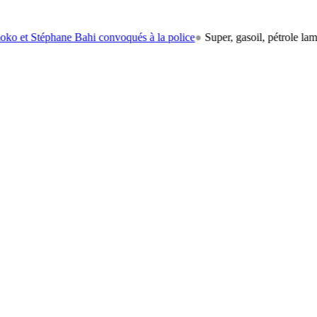
ane Bahi convoqués à la police
●
Super, gasoil, pétrole lampant: le car