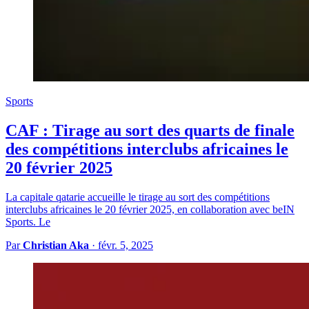
Sports
CAF : Tirage au sort des quarts de finale
des compétitions interclubs africaines le
20 février 2025
La capitale qatarie accueille le tirage au sort des compétitions
interclubs africaines le 20 février 2025, en collaboration avec beIN
Sports. Le
Par
Christian Aka
·
févr. 5, 2025