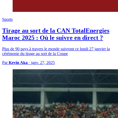
Sports
Tirage au sort de la CAN TotalEnergies
Maroc 2025 : Où le suivre en direct ?
Plus de 90 pays à travers le monde suivront ce lundi 27 janvier la
cérémonie du tirage au sort de la Coupe
Par
Kevin Aka
·
janv. 27, 2025