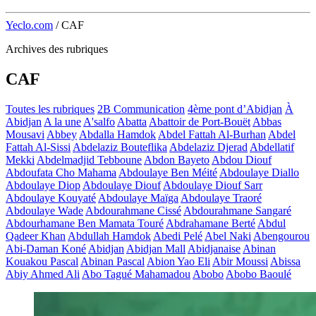
Yeclo.com
/
CAF
Archives des rubriques
CAF
Toutes les rubriques
2B Communication
4ème pont d’Abidjan
À
Abidjan
A la une
A'salfo
Abatta
Abattoir de Port-Bouët
Abbas
Mousavi
Abbey
Abdalla Hamdok
Abdel Fattah Al-Burhan
Abdel
Fattah Al-Sissi
Abdelaziz Bouteflika
Abdelaziz Djerad
Abdellatif
Mekki
Abdelmadjid Tebboune
Abdon Bayeto
Abdou Diouf
Abdoufata Cho Mahama
Abdoulaye Ben Méité
Abdoulaye Diallo
Abdoulaye Diop
Abdoulaye Diouf
Abdoulaye Diouf Sarr
Abdoulaye Kouyaté
Abdoulaye Maïga
Abdoulaye Traoré
Abdoulaye Wade
Abdourahmane Cissé
Abdourahmane Sangaré
Abdourhamane Ben Mamata Touré
Abdrahamane Berté
Abdul
Qadeer Khan
Abdullah Hamdok
Abedi Pelé
Abel Naki
Abengourou
Abi-Daman Koné
Abidjan
Abidjan Mall
Abidjanaise
Abinan
Kouakou Pascal
Abinan Pascal
Abion Yao Eli
Abir Moussi
Abissa
Abiy Ahmed Ali
Abo Tagué Mahamadou
Abobo
Abobo Baoulé