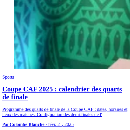
Sports
Coupe CAF 2025 : calendrier des quarts
de finale
Programme des quarts de finale de la Coupe CAF : dates, horaires et
lieux des matches. Configuration des demi-finales de l'
Par
Colombe Blanche
·
févr. 21, 2025