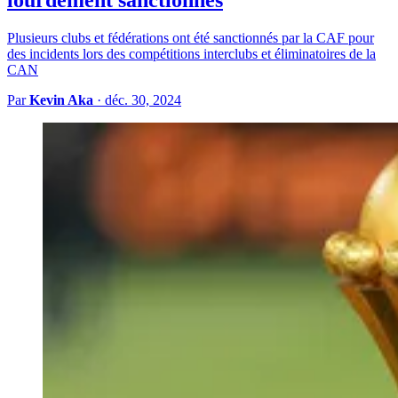
lourdement sanctionnés
Plusieurs clubs et fédérations ont été sanctionnés par la CAF pour
des incidents lors des compétitions interclubs et éliminatoires de la
CAN
Par
Kevin Aka
·
déc. 30, 2024