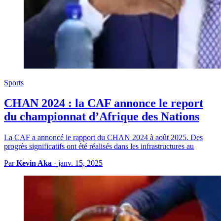
Sports
CHAN 2024 : la CAF annonce le report
du championnat d’Afrique des Nations
La CAF a annoncé le rapport du CHAN 2024 à août 2025. Des
progrès significatifs ont été réalisés dans les infrastructures au
Par
Kevin Aka
·
janv. 15, 2025