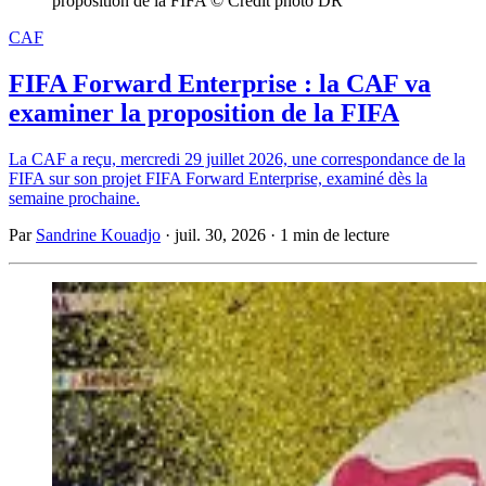
proposition de la FIFA © Crédit photo DR
CAF
FIFA Forward Enterprise : la CAF va
examiner la proposition de la FIFA
La CAF a reçu, mercredi 29 juillet 2026, une correspondance de la
FIFA sur son projet FIFA Forward Enterprise, examiné dès la
semaine prochaine.
Par
Sandrine Kouadjo
·
juil. 30, 2026
·
1 min de lecture