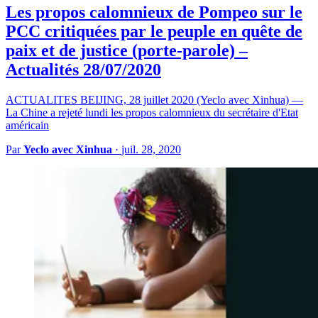
Les propos calomnieux de Pompeo sur le
PCC critiquées par le peuple en quête de
paix et de justice (porte-parole) –
Actualités 28/07/2020
ACTUALITES BEIJING, 28 juillet 2020 (Yeclo avec Xinhua) —
La Chine a rejeté lundi les propos calomnieux du secrétaire d'Etat
américain
Par
Yeclo avec Xinhua
·
juil. 28, 2020