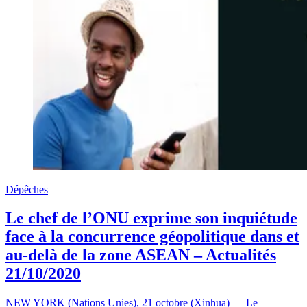
Dépêches
Le chef de l’ONU exprime son inquiétude
face à la concurrence géopolitique dans et
au-delà de la zone ASEAN – Actualités
21/10/2020
NEW YORK (Nations Unies), 21 octobre (Xinhua) — Le