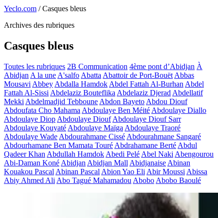
Yeclo.com
/
Casques bleus
Archives des rubriques
Casques bleus
Toutes les rubriques
2B Communication
4ème pont d’Abidjan
À
Abidjan
A la une
A'salfo
Abatta
Abattoir de Port-Bouët
Abbas
Mousavi
Abbey
Abdalla Hamdok
Abdel Fattah Al-Burhan
Abdel
Fattah Al-Sissi
Abdelaziz Bouteflika
Abdelaziz Djerad
Abdellatif
Mekki
Abdelmadjid Tebboune
Abdon Bayeto
Abdou Diouf
Abdoufata Cho Mahama
Abdoulaye Ben Méité
Abdoulaye Diallo
Abdoulaye Diop
Abdoulaye Diouf
Abdoulaye Diouf Sarr
Abdoulaye Kouyaté
Abdoulaye Maïga
Abdoulaye Traoré
Abdoulaye Wade
Abdourahmane Cissé
Abdourahmane Sangaré
Abdourhamane Ben Mamata Touré
Abdrahamane Berté
Abdul
Qadeer Khan
Abdullah Hamdok
Abedi Pelé
Abel Naki
Abengourou
Abi-Daman Koné
Abidjan
Abidjan Mall
Abidjanaise
Abinan
Kouakou Pascal
Abinan Pascal
Abion Yao Eli
Abir Moussi
Abissa
Abiy Ahmed Ali
Abo Tagué Mahamadou
Abobo
Abobo Baoulé