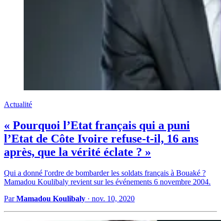
Actualité
« Pourquoi l’Etat français qui a puni
l’Etat de Côte Ivoire refuse-t-il, 16 ans
après, que la vérité éclate ? »
Qui a donné l'ordre de bombarder les soldats français à Bouaké ?
Mamadou Koulibaly revient sur les événements 6 novembre 2004.
Par
Mamadou Koulibaly
·
nov. 10, 2020