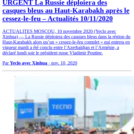
URGENT La Russie déploiera des
casques bleus au Haut-Karabakh après le
cessez-le-feu – Actualités 10/11/2020
ACTUALITES MOSCOU, 10 novembre 2020 (Yeclo avec
Xinhua) — La Russie déploiera des casques bleus dans la région du
Haut-Karabakh alors qu’un « cessez-le-feu complet » qui entrera en
vigueur mardi a été conclu entre l’Azerbaïdjan et l’Arménie, a
déclaré lundi soir le président russe Vladimir Poutine.
Par
Yeclo avec Xinhua
·
nov. 10, 2020