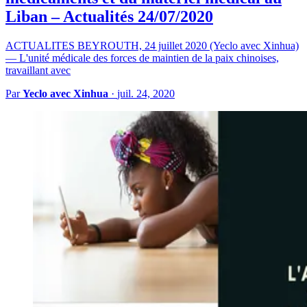
Liban – Actualités 24/07/2020
ACTUALITES BEYROUTH, 24 juillet 2020 (Yeclo avec Xinhua)
— L'unité médicale des forces de maintien de la paix chinoises,
travaillant avec
Par
Yeclo avec Xinhua
·
juil. 24, 2020