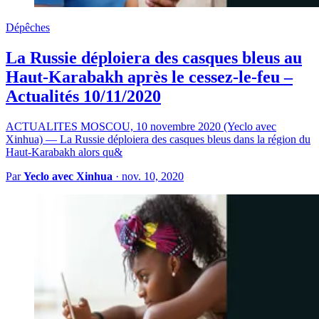
Dépêches
La Russie déploiera des casques bleus au
Haut-Karabakh après le cessez-le-feu –
Actualités 10/11/2020
ACTUALITES MOSCOU, 10 novembre 2020 (Yeclo avec
Xinhua) — La Russie déploiera des casques bleus dans la région du
Haut-Karabakh alors qu&
Par
Yeclo avec Xinhua
·
nov. 10, 2020