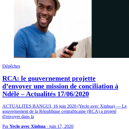
Dépêches
RCA: le gouvernement projette
d’envoyer une mission de conciliation à
Ndélé – Actualités 17/06/2020
ACTUALITES BANGUI, 16 juin 2020 (Yeclo avec Xinhua) — Le
gouvernement de la République centrafricaine (RCA) a projeté
d'envoyer dans la
Par
Yeclo avec Xinhua
·
juin 17, 2020