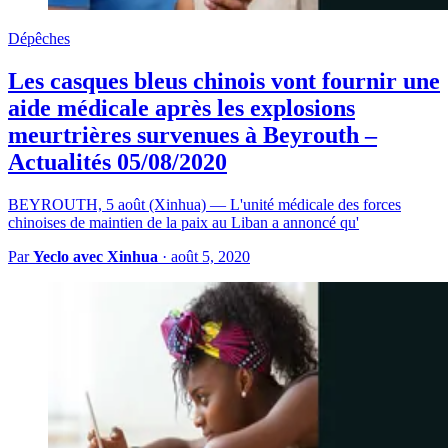
Dépêches
Les casques bleus chinois vont fournir une
aide médicale après les explosions
meurtrières survenues à Beyrouth –
Actualités 05/08/2020
BEYROUTH, 5 août (Xinhua) — L'unité médicale des forces
chinoises de maintien de la paix au Liban a annoncé qu'
Par
Yeclo avec Xinhua
·
août 5, 2020