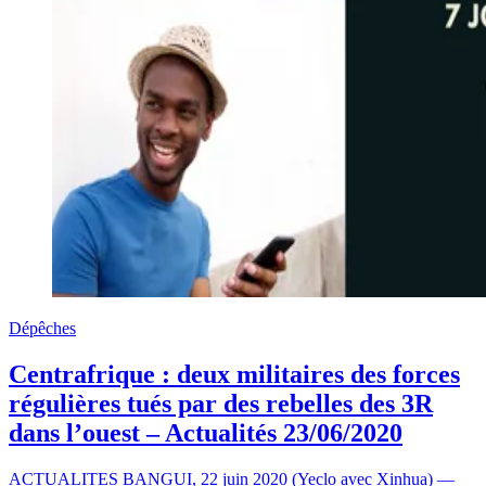
Dépêches
Centrafrique : deux militaires des forces
régulières tués par des rebelles des 3R
dans l’ouest – Actualités 23/06/2020
ACTUALITES BANGUI, 22 juin 2020 (Yeclo avec Xinhua) —