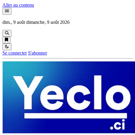
Aller au contenu
dim., 9 août
dimanche, 9 août 2026
Se connecter
S'abonner