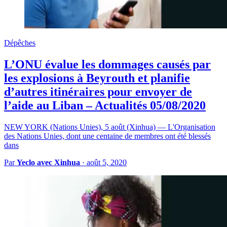
Dépêches
L’ONU évalue les dommages causés par
les explosions à Beyrouth et planifie
d’autres itinéraires pour envoyer de
l’aide au Liban – Actualités 05/08/2020
NEW YORK (Nations Unies), 5 août (Xinhua) — L'Organisation
des Nations Unies, dont une centaine de membres ont été blessés
dans
Par
Yeclo avec Xinhua
·
août 5, 2020