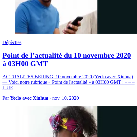
Dépêches
Point de l’actualité du 10 novembre 2020
à 03H00 GMT
ACTUALITES BEIJING, 10 novembre 2020 (Yeclo avec Xinhua)
— Voici notre rubrique « Point de l'actualité » à 03H00 GMT : – – –
L'UE
Par
Yeclo avec Xinhua
·
nov. 10, 2020