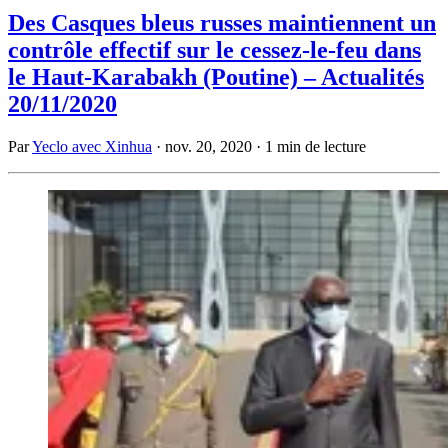
Des Casques bleus russes maintiennent un
contrôle effectif sur le cessez-le-feu dans
le Haut-Karabakh (Poutine) – Actualités
20/11/2020
Par
Yeclo avec Xinhua
·
nov. 20, 2020
·
1 min de lecture