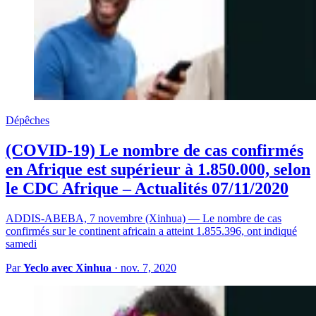
Dépêches
(COVID-19) Le nombre de cas confirmés
en Afrique est supérieur à 1.850.000, selon
le CDC Afrique – Actualités 07/11/2020
ADDIS-ABEBA, 7 novembre (Xinhua) — Le nombre de cas
confirmés sur le continent africain a atteint 1.855.396, ont indiqué
samedi
Par
Yeclo avec Xinhua
·
nov. 7, 2020