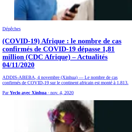
Dépêches
(COVID-19) Afrique : le nombre de cas
confirmés de COVID-19 dépasse 1,81
million (CDC Afrique) – Actualités
04/11/2020
ADDIS-ABEBA, 4 novembre (Xinhua) — Le nombre de cas
confirmés de COVID-19 sur le continent africain est monté à 1.813.
Par
Yeclo avec Xinhua
·
nov. 4, 2020