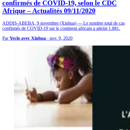
confirmés de COVID-19, selon le CDC
Afrique – Actualités 09/11/2020
ADDIS-ABEBA, 9 novembre (Xinhua) — Le nombre total de cas
confirmés de COVID-19 sur le continent africain a atteint 1.881.
Par
Yeclo avec Xinhua
·
nov. 9, 2020