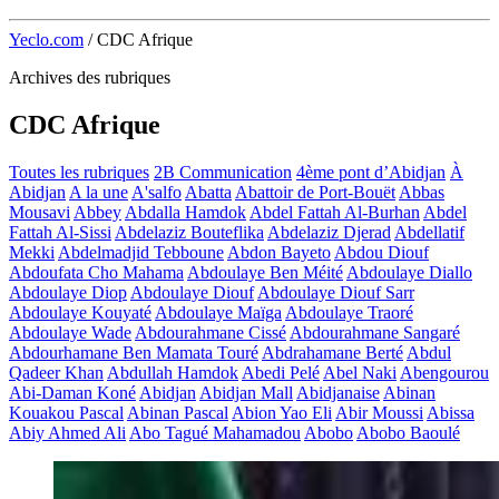
Yeclo.com
/
CDC Afrique
Archives des rubriques
CDC Afrique
Toutes les rubriques
2B Communication
4ème pont d’Abidjan
À
Abidjan
A la une
A'salfo
Abatta
Abattoir de Port-Bouët
Abbas
Mousavi
Abbey
Abdalla Hamdok
Abdel Fattah Al-Burhan
Abdel
Fattah Al-Sissi
Abdelaziz Bouteflika
Abdelaziz Djerad
Abdellatif
Mekki
Abdelmadjid Tebboune
Abdon Bayeto
Abdou Diouf
Abdoufata Cho Mahama
Abdoulaye Ben Méité
Abdoulaye Diallo
Abdoulaye Diop
Abdoulaye Diouf
Abdoulaye Diouf Sarr
Abdoulaye Kouyaté
Abdoulaye Maïga
Abdoulaye Traoré
Abdoulaye Wade
Abdourahmane Cissé
Abdourahmane Sangaré
Abdourhamane Ben Mamata Touré
Abdrahamane Berté
Abdul
Qadeer Khan
Abdullah Hamdok
Abedi Pelé
Abel Naki
Abengourou
Abi-Daman Koné
Abidjan
Abidjan Mall
Abidjanaise
Abinan
Kouakou Pascal
Abinan Pascal
Abion Yao Eli
Abir Moussi
Abissa
Abiy Ahmed Ali
Abo Tagué Mahamadou
Abobo
Abobo Baoulé