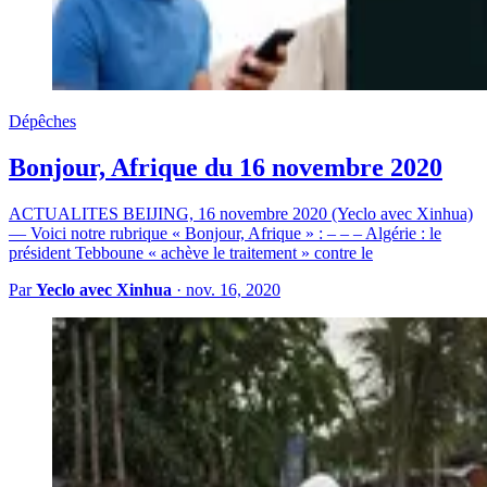
Dépêches
Bonjour, Afrique du 16 novembre 2020
ACTUALITES BEIJING, 16 novembre 2020 (Yeclo avec Xinhua)
— Voici notre rubrique « Bonjour, Afrique » : – – – Algérie : le
président Tebboune « achève le traitement » contre le
Par
Yeclo avec Xinhua
·
nov. 16, 2020