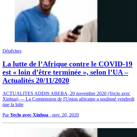
Dépêches
La lutte de l’Afrique contre le COVID-19
est « loin d’être terminée », selon l’UA –
Actualités 20/11/2020
ACTUALITES ADDIS ABEBA, 20 novembre 2020 (Yeclo avec
Xinhua) — La Commission de l'Union africaine a souligné vendredi
que la lutte
Par
Yeclo avec Xinhua
·
nov. 20, 2020