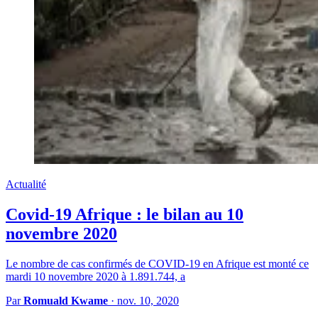
Actualité
Covid-19 Afrique : le bilan au 10
novembre 2020
Le nombre de cas confirmés de COVID-19 en Afrique est monté ce
mardi 10 novembre 2020 à 1.891.744, a
Par
Romuald Kwame
·
nov. 10, 2020