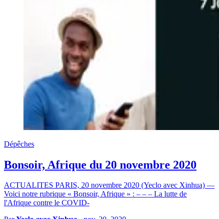
Dépêches
Bonsoir, Afrique du 20 novembre 2020
ACTUALITES PARIS, 20 novembre 2020 (Yeclo avec Xinhua) —
Voici notre rubrique « Bonsoir, Afrique » : – – – La lutte de
l'Afrique contre le COVID-