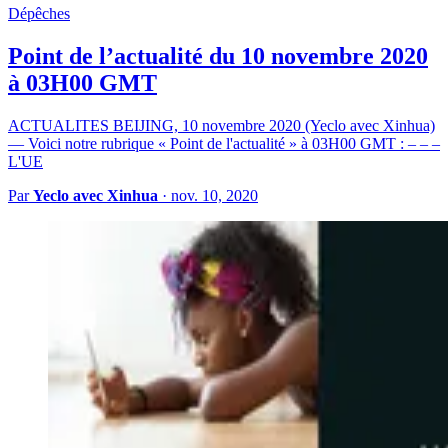
Dépêches
Point de l’actualité du 10 novembre 2020
à 03H00 GMT
ACTUALITES BEIJING, 10 novembre 2020 (Yeclo avec Xinhua)
— Voici notre rubrique « Point de l'actualité » à 03H00 GMT : – – –
L'UE
Par
Yeclo avec Xinhua
·
nov. 10, 2020