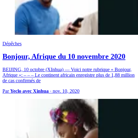
Dépêches
Bonjour, Afrique du 10 novembre 2020
BEIJING, 10 octobre (XInhua) — Voici notre rubrique « Bonjour,
Afrique »: – – – Le continent africain enregistre plus de 1,88 million
de cas confirmés de
Par
Yeclo avec Xinhua
·
nov. 10, 2020