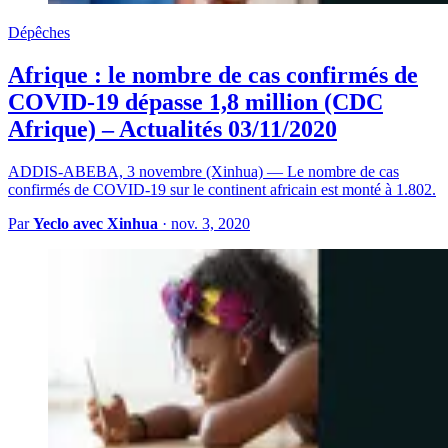
Dépêches
Afrique : le nombre de cas confirmés de
COVID-19 dépasse 1,8 million (CDC
Afrique) – Actualités 03/11/2020
ADDIS-ABEBA, 3 novembre (Xinhua) — Le nombre de cas
confirmés de COVID-19 sur le continent africain est monté à 1.802.
Par
Yeclo avec Xinhua
·
nov. 3, 2020