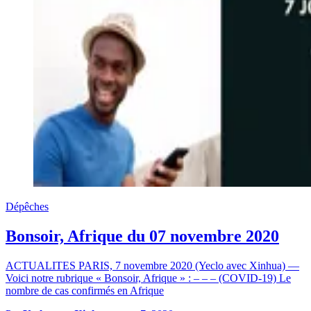
Dépêches
Bonsoir, Afrique du 07 novembre 2020
ACTUALITES PARIS, 7 novembre 2020 (Yeclo avec Xinhua) —
Voici notre rubrique « Bonsoir, Afrique » : – – – (COVID-19) Le
nombre de cas confirmés en Afrique