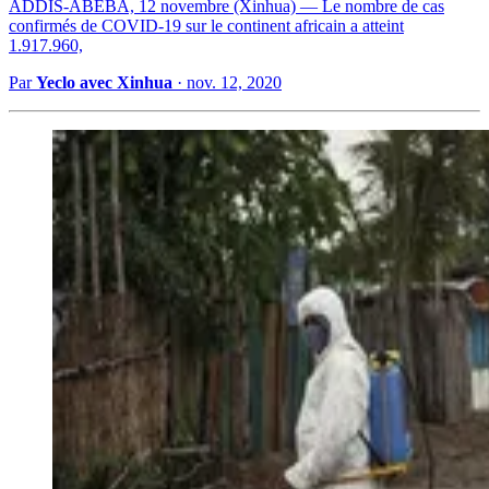
ADDIS-ABEBA, 12 novembre (Xinhua) — Le nombre de cas
confirmés de COVID-19 sur le continent africain a atteint
1.917.960,
Par
Yeclo avec Xinhua
·
nov. 12, 2020