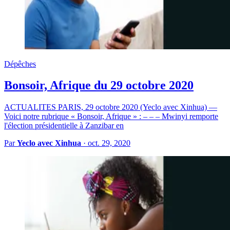
Dépêches
Bonsoir, Afrique du 29 octobre 2020
ACTUALITES PARIS, 29 octobre 2020 (Yeclo avec Xinhua) —
Voici notre rubrique « Bonsoir, Afrique » : – – – Mwinyi remporte
l'élection présidentielle à Zanzibar en
Par
Yeclo avec Xinhua
·
oct. 29, 2020