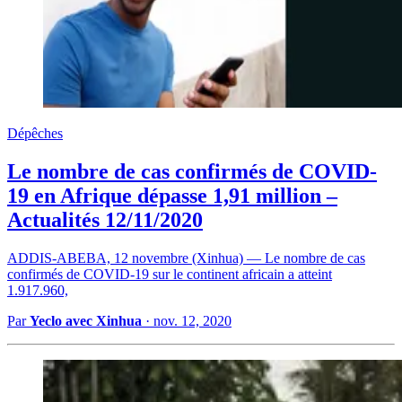
Dépêches
Le nombre de cas confirmés de COVID-
19 en Afrique dépasse 1,91 million –
Actualités 12/11/2020
ADDIS-ABEBA, 12 novembre (Xinhua) — Le nombre de cas
confirmés de COVID-19 sur le continent africain a atteint
1.917.960,
Par
Yeclo avec Xinhua
·
nov. 12, 2020