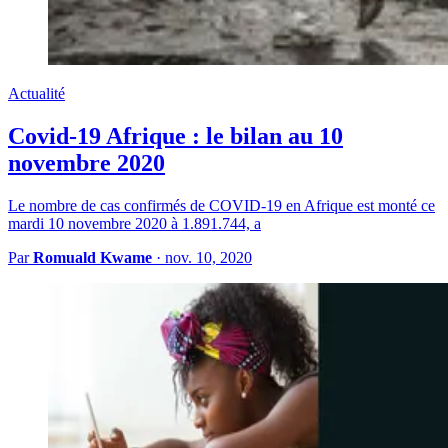
Actualité
Covid-19 Afrique : le bilan au 10
novembre 2020
Le nombre de cas confirmés de COVID-19 en Afrique est monté ce
mardi 10 novembre 2020 à 1.891.744, a
Par
Romuald Kwame
·
nov. 10, 2020