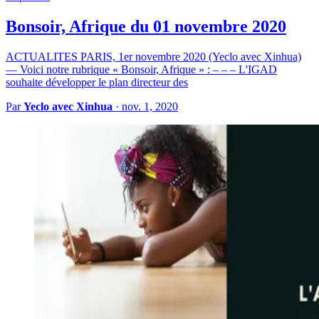
Bonsoir, Afrique du 01 novembre 2020
ACTUALITES PARIS, 1er novembre 2020 (Yeclo avec Xinhua)
— Voici notre rubrique « Bonsoir, Afrique » : – – – L'IGAD
souhaite développer le plan directeur des
Par
Yeclo avec Xinhua
·
nov. 1, 2020