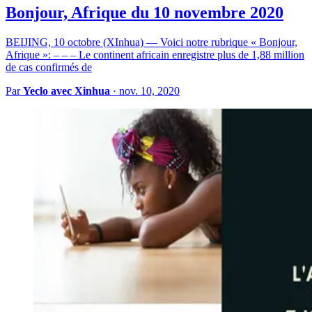
Bonjour, Afrique du 10 novembre 2020
BEIJING, 10 octobre (XInhua) — Voici notre rubrique « Bonjour,
Afrique »: – – – Le continent africain enregistre plus de 1,88 million
de cas confirmés de
Par
Yeclo avec Xinhua
·
nov. 10, 2020