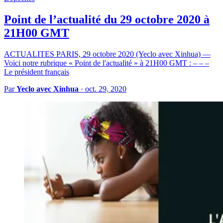
Point de l’actualité du 29 octobre 2020 à
21H00 GMT
ACTUALITES PARIS, 29 octobre 2020 (Yeclo avec Xinhua) —
Voici notre rubrique « Point de l'actualité » à 21H00 GMT : – – –
Le président français
Par
Yeclo avec Xinhua
·
oct. 29, 2020