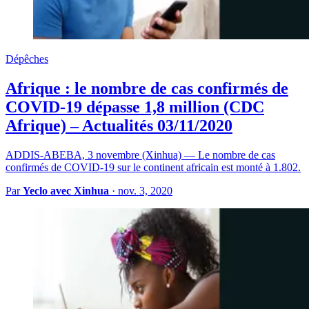
Dépêches
Afrique : le nombre de cas confirmés de
COVID-19 dépasse 1,8 million (CDC
Afrique) – Actualités 03/11/2020
ADDIS-ABEBA, 3 novembre (Xinhua) — Le nombre de cas
confirmés de COVID-19 sur le continent africain est monté à 1.802.
Par
Yeclo avec Xinhua
·
nov. 3, 2020