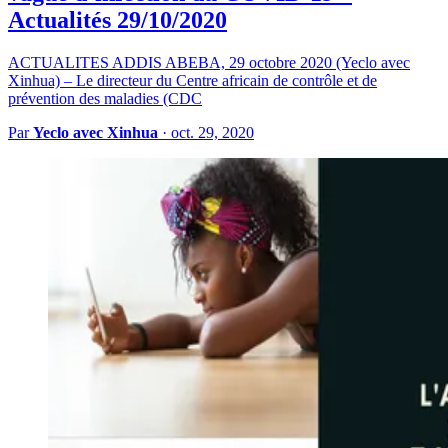
Actualités 29/10/2020
ACTUALITES ADDIS ABEBA, 29 octobre 2020 (Yeclo avec
Xinhua) – Le directeur du Centre africain de contrôle et de
prévention des maladies (CDC
Par
Yeclo avec Xinhua
·
oct. 29, 2020