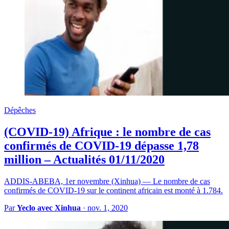
Dépêches
(COVID-19) Afrique : le nombre de cas
confirmés de COVID-19 dépasse 1,78
million – Actualités 01/11/2020
ADDIS-ABEBA, 1er novembre (Xinhua) — Le nombre de cas
confirmés de COVID-19 sur le continent africain est monté à 1.784.
Par
Yeclo avec Xinhua
·
nov. 1, 2020