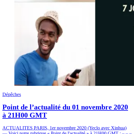
Dépêches
Point de l’actualité du 01 novembre 2020
à 21H00 GMT
ACTUALITES PARIS, 1er novembre 2020 (Yeclo avec Xinhua)
— Voici notre rubrique « Point de l'actualité » à 21H00 GMT : – – –