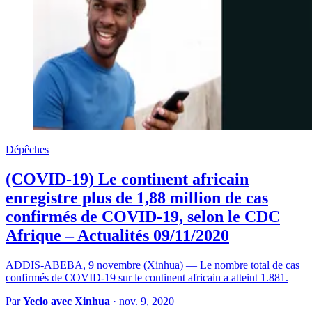
Dépêches
(COVID-19) Le continent africain
enregistre plus de 1,88 million de cas
confirmés de COVID-19, selon le CDC
Afrique – Actualités 09/11/2020
ADDIS-ABEBA, 9 novembre (Xinhua) — Le nombre total de cas
confirmés de COVID-19 sur le continent africain a atteint 1.881.
Par
Yeclo avec Xinhua
·
nov. 9, 2020