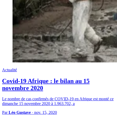
Actualité
Covid-19 Afrique : le bilan au 15
novembre 2020
Le nombre de cas confirmés de COVID-19 en Afrique est monté ce
dimanche 15 novembre 2020 à 1.963.702, a
Par
Léo Gustave
·
nov. 15, 2020