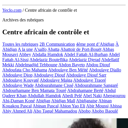
Yeclo.com
/
Centre africain de contrôle et
Archives des rubriques
Centre africain de contrôle et
Toutes les rubriques
2B Communication
4ème pont d’Abidjan
À
Abidjan
A la une
A'salfo
Abatta
Abattoir de Port-Bouët
Abbas
Mousavi
Abbey
Abdalla Hamdok
Abdel Fattah Al-Burhan
Abdel
Fattah Al-Sissi
Abdelaziz Bouteflika
Abdelaziz Djerad
Abdellatif
Mekki
Abdelmadjid Tebboune
Abdon Bayeto
Abdou Diouf
Abdoufata Cho Mahama
Abdoulaye Ben Méité
Abdoulaye Diallo
Abdoulaye Diop
Abdoulaye Diouf
Abdoulaye Diouf Sarr
Abdoulaye Kouyaté
Abdoulaye Maïga
Abdoulaye Traoré
Abdoulaye Wade
Abdourahmane Cissé
Abdourahmane Sangaré
Abdourhamane Ben Mamata Touré
Abdrahamane Berté
Abdul
Qadeer Khan
Abdullah Hamdok
Abedi Pelé
Abel Naki
Abengourou
Abi-Daman Koné
Abidjan
Abidjan Mall
Abidjanaise
Abinan
Kouakou Pascal
Abinan Pascal
Abion Yao Eli
Abir Moussi
Abissa
Abiy Ahmed Ali
Abo Tagué Mahamadou
Abobo
Abobo Baoulé