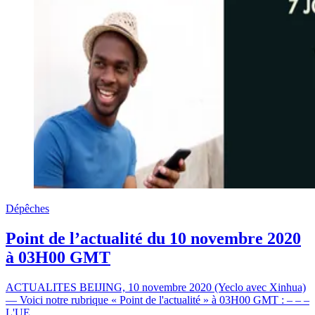
Dépêches
Point de l’actualité du 10 novembre 2020
à 03H00 GMT
ACTUALITES BEIJING, 10 novembre 2020 (Yeclo avec Xinhua)
— Voici notre rubrique « Point de l'actualité » à 03H00 GMT : – – –
L'UE