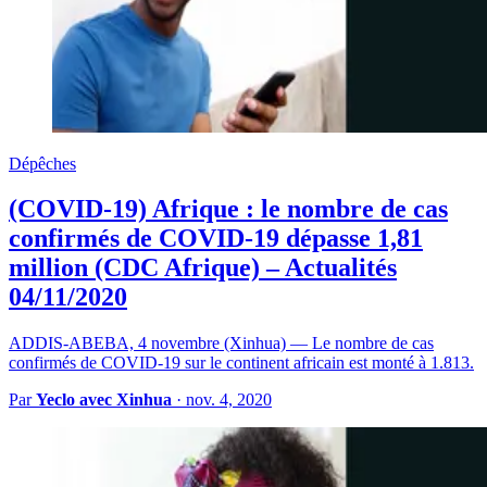
Dépêches
(COVID-19) Afrique : le nombre de cas
confirmés de COVID-19 dépasse 1,81
million (CDC Afrique) – Actualités
04/11/2020
ADDIS-ABEBA, 4 novembre (Xinhua) — Le nombre de cas
confirmés de COVID-19 sur le continent africain est monté à 1.813.
Par
Yeclo avec Xinhua
·
nov. 4, 2020