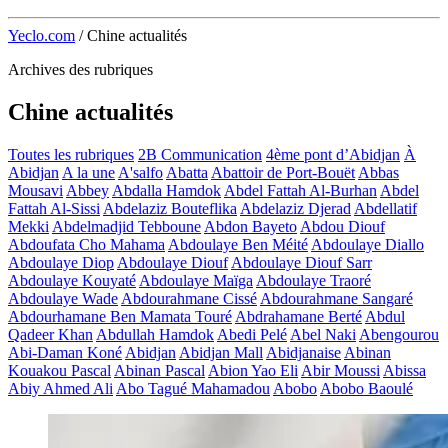
Yeclo.com
/
Chine actualités
Archives des rubriques
Chine actualités
Toutes les rubriques
2B Communication
4ème pont d’Abidjan
À
Abidjan
A la une
A'salfo
Abatta
Abattoir de Port-Bouët
Abbas
Mousavi
Abbey
Abdalla Hamdok
Abdel Fattah Al-Burhan
Abdel
Fattah Al-Sissi
Abdelaziz Bouteflika
Abdelaziz Djerad
Abdellatif
Mekki
Abdelmadjid Tebboune
Abdon Bayeto
Abdou Diouf
Abdoufata Cho Mahama
Abdoulaye Ben Méité
Abdoulaye Diallo
Abdoulaye Diop
Abdoulaye Diouf
Abdoulaye Diouf Sarr
Abdoulaye Kouyaté
Abdoulaye Maïga
Abdoulaye Traoré
Abdoulaye Wade
Abdourahmane Cissé
Abdourahmane Sangaré
Abdourhamane Ben Mamata Touré
Abdrahamane Berté
Abdul
Qadeer Khan
Abdullah Hamdok
Abedi Pelé
Abel Naki
Abengourou
Abi-Daman Koné
Abidjan
Abidjan Mall
Abidjanaise
Abinan
Kouakou Pascal
Abinan Pascal
Abion Yao Eli
Abir Moussi
Abissa
Abiy Ahmed Ali
Abo Tagué Mahamadou
Abobo
Abobo Baoulé