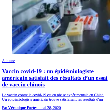
A la une
Vaccin covid-19 : un épidémiologiste
américain satisfait des résultats d’un essai
de vaccin chinois
Le vaccin contre le covid-19 est en phase expérimentale en Chine.
Un épidémiologiste américain trouve satisfaisant les résultats d'un
Par
Véronique Fortes
·
mai 28, 2020