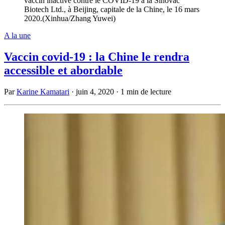
vaccin inactivé contre le COVID-19 à la Sinovac
Biotech Ltd., à Beijing, capitale de la Chine, le 16 mars
2020.(Xinhua/Zhang Yuwei)
A la une
Vaccin covid-19 : la Chine le rendra
accessible et abordable
Par
Karine Kamatari
·
juin 4, 2020
·
1 min de lecture