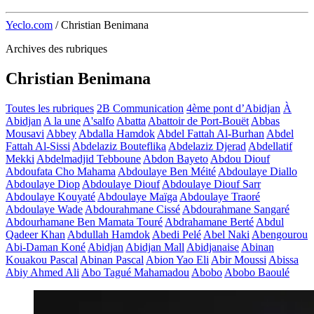
Yeclo.com
/
Christian Benimana
Archives des rubriques
Christian Benimana
Toutes les rubriques
2B Communication
4ème pont d’Abidjan
À
Abidjan
A la une
A'salfo
Abatta
Abattoir de Port-Bouët
Abbas
Mousavi
Abbey
Abdalla Hamdok
Abdel Fattah Al-Burhan
Abdel
Fattah Al-Sissi
Abdelaziz Bouteflika
Abdelaziz Djerad
Abdellatif
Mekki
Abdelmadjid Tebboune
Abdon Bayeto
Abdou Diouf
Abdoufata Cho Mahama
Abdoulaye Ben Méité
Abdoulaye Diallo
Abdoulaye Diop
Abdoulaye Diouf
Abdoulaye Diouf Sarr
Abdoulaye Kouyaté
Abdoulaye Maïga
Abdoulaye Traoré
Abdoulaye Wade
Abdourahmane Cissé
Abdourahmane Sangaré
Abdourhamane Ben Mamata Touré
Abdrahamane Berté
Abdul
Qadeer Khan
Abdullah Hamdok
Abedi Pelé
Abel Naki
Abengourou
Abi-Daman Koné
Abidjan
Abidjan Mall
Abidjanaise
Abinan
Kouakou Pascal
Abinan Pascal
Abion Yao Eli
Abir Moussi
Abissa
Abiy Ahmed Ali
Abo Tagué Mahamadou
Abobo
Abobo Baoulé