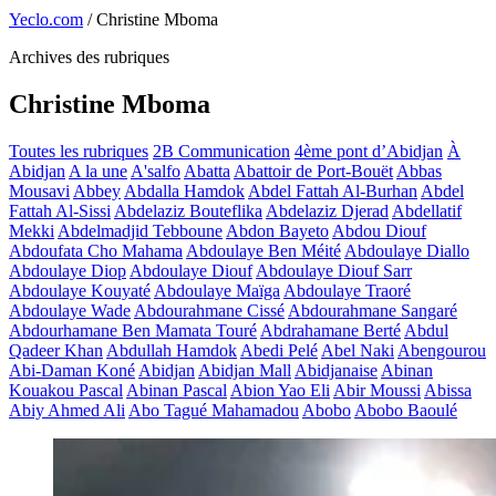
Yeclo.com
/
Christine Mboma
Archives des rubriques
Christine Mboma
Toutes les rubriques
2B Communication
4ème pont d’Abidjan
À
Abidjan
A la une
A'salfo
Abatta
Abattoir de Port-Bouët
Abbas
Mousavi
Abbey
Abdalla Hamdok
Abdel Fattah Al-Burhan
Abdel
Fattah Al-Sissi
Abdelaziz Bouteflika
Abdelaziz Djerad
Abdellatif
Mekki
Abdelmadjid Tebboune
Abdon Bayeto
Abdou Diouf
Abdoufata Cho Mahama
Abdoulaye Ben Méité
Abdoulaye Diallo
Abdoulaye Diop
Abdoulaye Diouf
Abdoulaye Diouf Sarr
Abdoulaye Kouyaté
Abdoulaye Maïga
Abdoulaye Traoré
Abdoulaye Wade
Abdourahmane Cissé
Abdourahmane Sangaré
Abdourhamane Ben Mamata Touré
Abdrahamane Berté
Abdul
Qadeer Khan
Abdullah Hamdok
Abedi Pelé
Abel Naki
Abengourou
Abi-Daman Koné
Abidjan
Abidjan Mall
Abidjanaise
Abinan
Kouakou Pascal
Abinan Pascal
Abion Yao Eli
Abir Moussi
Abissa
Abiy Ahmed Ali
Abo Tagué Mahamadou
Abobo
Abobo Baoulé