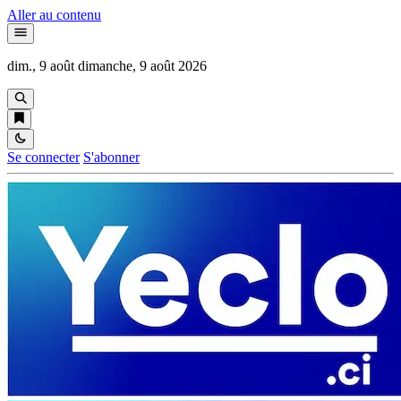
Aller au contenu
dim., 9 août
dimanche, 9 août 2026
Se connecter
S'abonner