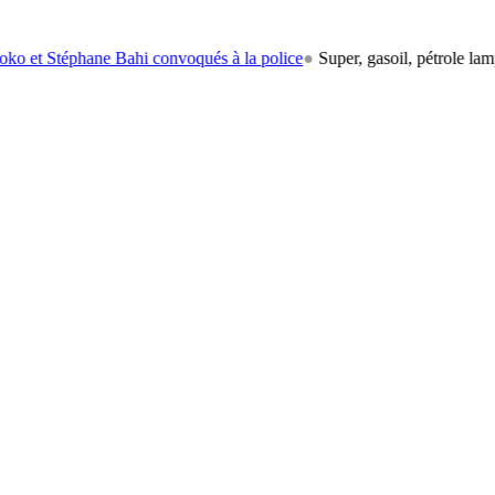
éphane Bahi convoqués à la police
●
Super, gasoil, pétrole lampant: le