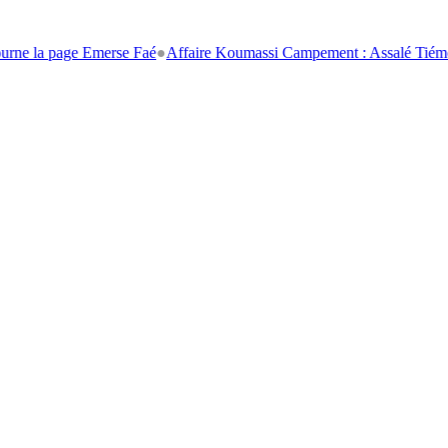
a page Emerse Faé
●
Affaire Koumassi Campement : Assalé Tiémoko et St