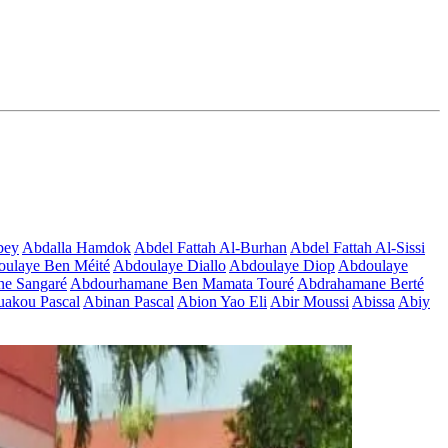
bey
Abdalla Hamdok
Abdel Fattah Al-Burhan
Abdel Fattah Al-Sissi
ulaye Ben Méité
Abdoulaye Diallo
Abdoulaye Diop
Abdoulaye
e Sangaré
Abdourhamane Ben Mamata Touré
Abdrahamane Berté
akou Pascal
Abinan Pascal
Abion Yao Eli
Abir Moussi
Abissa
Abiy