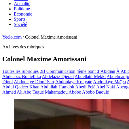
Actualité
Politique
Economie
Sports
Société
Yeclo.com
/
Colonel Maxime Amorissani
Archives des rubriques
Colonel Maxime Amorissani
Toutes les rubriques
2B Communication
4ème pont d’Abidjan
À Abid
Abdelaziz Bouteflika
Abdelaziz Djerad
Abdellatif Mekki
Abdelmadji
Diouf
Abdoulaye Diouf Sarr
Abdoulaye Kouyaté
Abdoulaye Maïga
A
Abdul Qadeer Khan
Abdullah Hamdok
Abedi Pelé
Abel Naki
Abeng
Ahmed Ali
Abo Tagué Mahamadou
Abobo
Abobo Baoulé