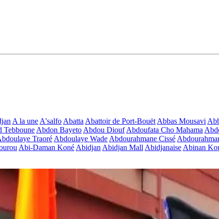
jan
A la une
A'salfo
Abatta
Abattoir de Port-Bouët
Abbas Mousavi
Ab
d Tebboune
Abdon Bayeto
Abdou Diouf
Abdoufata Cho Mahama
Abdo
bdoulaye Traoré
Abdoulaye Wade
Abdourahmane Cissé
Abdourahman
ourou
Abi-Daman Koné
Abidjan
Abidjan Mall
Abidjanaise
Abinan Kou