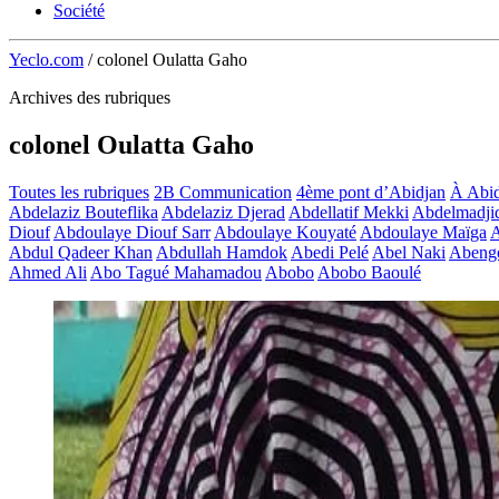
Société
Yeclo.com
/
colonel Oulatta Gaho
Archives des rubriques
colonel Oulatta Gaho
Toutes les rubriques
2B Communication
4ème pont d’Abidjan
À Abid
Abdelaziz Bouteflika
Abdelaziz Djerad
Abdellatif Mekki
Abdelmadji
Diouf
Abdoulaye Diouf Sarr
Abdoulaye Kouyaté
Abdoulaye Maïga
A
Abdul Qadeer Khan
Abdullah Hamdok
Abedi Pelé
Abel Naki
Abeng
Ahmed Ali
Abo Tagué Mahamadou
Abobo
Abobo Baoulé