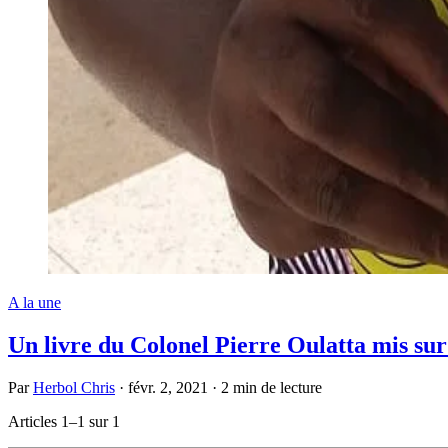
A la une
Un livre du Colonel Pierre Oulatta mis su
Par
Herbol Chris
·
févr. 2, 2021
·
2 min de lecture
Articles 1–1 sur 1