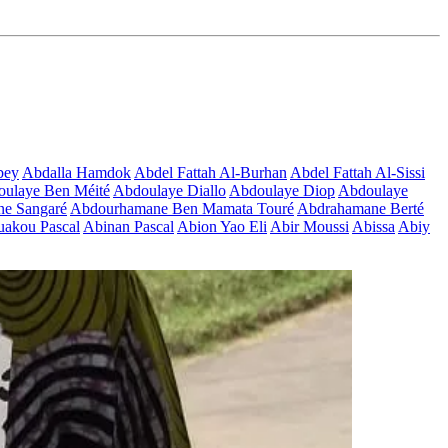
bey
Abdalla Hamdok
Abdel Fattah Al-Burhan
Abdel Fattah Al-Sissi
ulaye Ben Méité
Abdoulaye Diallo
Abdoulaye Diop
Abdoulaye
e Sangaré
Abdourhamane Ben Mamata Touré
Abdrahamane Berté
akou Pascal
Abinan Pascal
Abion Yao Eli
Abir Moussi
Abissa
Abiy