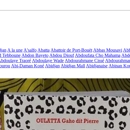
jan
A la une
A'salfo
Abatta
Abattoir de Port-Bouët
Abbas Mousavi
Ab
d Tebboune
Abdon Bayeto
Abdou Diouf
Abdoufata Cho Mahama
Abdo
bdoulaye Traoré
Abdoulaye Wade
Abdourahmane Cissé
Abdourahman
ourou
Abi-Daman Koné
Abidjan
Abidjan Mall
Abidjanaise
Abinan Kou