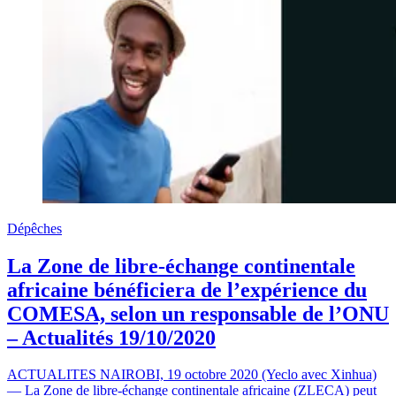
Dépêches
La Zone de libre-échange continentale
africaine bénéficiera de l’expérience du
COMESA, selon un responsable de l’ONU
– Actualités 19/10/2020
ACTUALITES NAIROBI, 19 octobre 2020 (Yeclo avec Xinhua)
— La Zone de libre-échange continentale africaine (ZLECA) peut