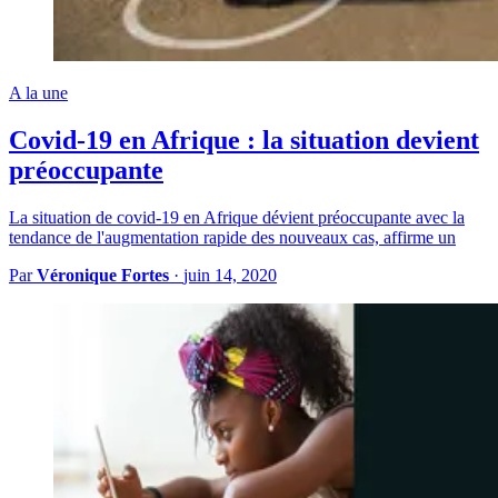
A la une
Covid-19 en Afrique : la situation devient
préoccupante
La situation de covid-19 en Afrique dévient préoccupante avec la
tendance de l'augmentation rapide des nouveaux cas, affirme un
Par
Véronique Fortes
·
juin 14, 2020