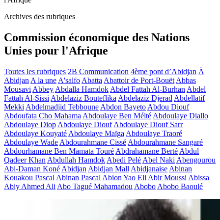
Archives des rubriques
Commission économique des Nations
Unies pour l'Afrique
Toutes les rubriques
2B Communication
4ème pont d’Abidjan
À
Abidjan
A la une
A'salfo
Abatta
Abattoir de Port-Bouët
Abbas
Mousavi
Abbey
Abdalla Hamdok
Abdel Fattah Al-Burhan
Abdel
Fattah Al-Sissi
Abdelaziz Bouteflika
Abdelaziz Djerad
Abdellatif
Mekki
Abdelmadjid Tebboune
Abdon Bayeto
Abdou Diouf
Abdoufata Cho Mahama
Abdoulaye Ben Méité
Abdoulaye Diallo
Abdoulaye Diop
Abdoulaye Diouf
Abdoulaye Diouf Sarr
Abdoulaye Kouyaté
Abdoulaye Maïga
Abdoulaye Traoré
Abdoulaye Wade
Abdourahmane Cissé
Abdourahmane Sangaré
Abdourhamane Ben Mamata Touré
Abdrahamane Berté
Abdul
Qadeer Khan
Abdullah Hamdok
Abedi Pelé
Abel Naki
Abengourou
Abi-Daman Koné
Abidjan
Abidjan Mall
Abidjanaise
Abinan
Kouakou Pascal
Abinan Pascal
Abion Yao Eli
Abir Moussi
Abissa
Abiy Ahmed Ali
Abo Tagué Mahamadou
Abobo
Abobo Baoulé