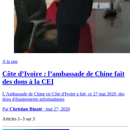
A la une
Côte d’Ivoire : l’ambassade de Chine fait
des dons à la CEI
L'Ambassade de Chine en Côte d'Ivoire a fait, ce 27 mai 2020, des
dons d'équipements informatiques
Par
Christian Binaté
·
mai 27, 2020
Articles 1–3 sur 3