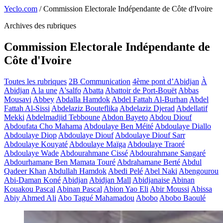
Yeclo.com
/
Commission Electorale Indépendante de Côte d'Ivoire
Archives des rubriques
Commission Electorale Indépendante de
Côte d'Ivoire
Toutes les rubriques
2B Communication
4ème pont d’Abidjan
À
Abidjan
A la une
A'salfo
Abatta
Abattoir de Port-Bouët
Abbas
Mousavi
Abbey
Abdalla Hamdok
Abdel Fattah Al-Burhan
Abdel
Fattah Al-Sissi
Abdelaziz Bouteflika
Abdelaziz Djerad
Abdellatif
Mekki
Abdelmadjid Tebboune
Abdon Bayeto
Abdou Diouf
Abdoufata Cho Mahama
Abdoulaye Ben Méité
Abdoulaye Diallo
Abdoulaye Diop
Abdoulaye Diouf
Abdoulaye Diouf Sarr
Abdoulaye Kouyaté
Abdoulaye Maïga
Abdoulaye Traoré
Abdoulaye Wade
Abdourahmane Cissé
Abdourahmane Sangaré
Abdourhamane Ben Mamata Touré
Abdrahamane Berté
Abdul
Qadeer Khan
Abdullah Hamdok
Abedi Pelé
Abel Naki
Abengourou
Abi-Daman Koné
Abidjan
Abidjan Mall
Abidjanaise
Abinan
Kouakou Pascal
Abinan Pascal
Abion Yao Eli
Abir Moussi
Abissa
Abiy Ahmed Ali
Abo Tagué Mahamadou
Abobo
Abobo Baoulé