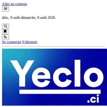
Aller au contenu
dim., 9 août
dimanche, 9 août 2026
Se connecter
S'abonner