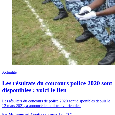
Actualité
Les résultats du concours police 2020 sont
disponibles : voici le lien
Les résultats du concours de police 2020 sont disponibles depuis le
12 mars 2021, a annoncé le ministre ivoirien de l'
Par
Mohammed Ouattara
·
mars 13, 2021