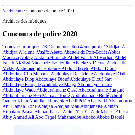
Yeclo.com
/
Concours de police 2020
Archives des rubriques
Concours de police 2020
Toutes les rubriques
2B Communication
4ème pont d’Abidjan
À
Abidjan
A la une
A'salfo
Abatta
Abattoir de Port-Bouët
Abbas
Mousavi
Abbey
Abdalla Hamdok
Abdel Fattah Al-Burhan
Abdel
Fattah Al-Sissi
Abdelaziz Bouteflika
Abdelaziz Djerad
Abdellatif
Mekki
Abdelmadjid Tebboune
Abdon Bayeto
Abdou Diouf
Abdoufata Cho Mahama
Abdoulaye Ben Méité
Abdoulaye Diallo
Abdoulaye Diop
Abdoulaye Diouf
Abdoulaye Diouf Sarr
Abdoulaye Kouyaté
Abdoulaye Maïga
Abdoulaye Traoré
Abdoulaye Wade
Abdourahmane Cissé
Abdourahmane Sangaré
Abdourhamane Ben Mamata Touré
Abdrahamane Berté
Abdul
Qadeer Khan
Abdullah Hamdok
Abedi Pelé
Abel Naki
Abengourou
Abi-Daman Koné
Abidjan
Abidjan Mall
Abidjanaise
Abinan
Kouakou Pascal
Abinan Pascal
Abion Yao Eli
Abir Moussi
Abissa
Abiy Ahmed Ali
Abo Tagué Mahamadou
Abobo
Abobo Baoulé