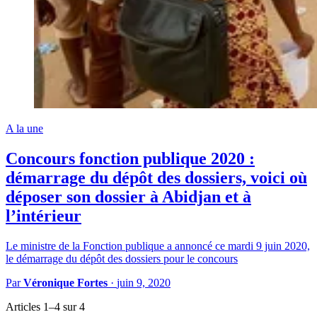
A la une
Concours fonction publique 2020 :
démarrage du dépôt des dossiers, voici où
déposer son dossier à Abidjan et à
l’intérieur
Le ministre de la Fonction publique a annoncé ce mardi 9 juin 2020,
le démarrage du dépôt des dossiers pour le concours
Par
Véronique Fortes
·
juin 9, 2020
Articles 1–4 sur 4