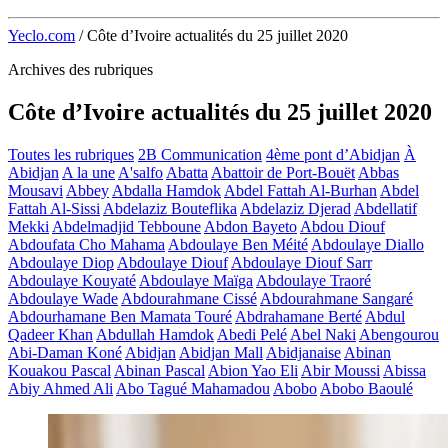
Yeclo.com
/
Côte d’Ivoire actualités du 25 juillet 2020
Archives des rubriques
Côte d’Ivoire actualités du 25 juillet 2020
Toutes les rubriques
2B Communication
4ème pont d’Abidjan
À
Abidjan
A la une
A'salfo
Abatta
Abattoir de Port-Bouët
Abbas
Mousavi
Abbey
Abdalla Hamdok
Abdel Fattah Al-Burhan
Abdel
Fattah Al-Sissi
Abdelaziz Bouteflika
Abdelaziz Djerad
Abdellatif
Mekki
Abdelmadjid Tebboune
Abdon Bayeto
Abdou Diouf
Abdoufata Cho Mahama
Abdoulaye Ben Méité
Abdoulaye Diallo
Abdoulaye Diop
Abdoulaye Diouf
Abdoulaye Diouf Sarr
Abdoulaye Kouyaté
Abdoulaye Maïga
Abdoulaye Traoré
Abdoulaye Wade
Abdourahmane Cissé
Abdourahmane Sangaré
Abdourhamane Ben Mamata Touré
Abdrahamane Berté
Abdul
Qadeer Khan
Abdullah Hamdok
Abedi Pelé
Abel Naki
Abengourou
Abi-Daman Koné
Abidjan
Abidjan Mall
Abidjanaise
Abinan
Kouakou Pascal
Abinan Pascal
Abion Yao Eli
Abir Moussi
Abissa
Abiy Ahmed Ali
Abo Tagué Mahamadou
Abobo
Abobo Baoulé