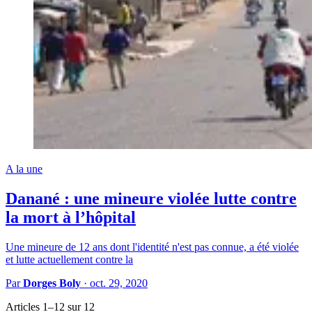
A la une
Danané : une mineure violée lutte contre
la mort à l’hôpital
Une mineure de 12 ans dont l'identité n'est pas connue, a été violée
et lutte actuellement contre la
Par
Dorges Boly
·
oct. 29, 2020
Articles 1–12 sur 12