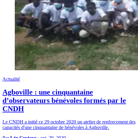
Actualité
Agboville : une cinquantaine
d’observateurs bénévoles formés par le
CNDH
Le CNDH a initié ce 29 octobre 2020 un atelier de renforcement des
capacités d'une cinquantaine de bénévoles à Agboville.
Par
Léo Gustave
·
oct. 29, 2020