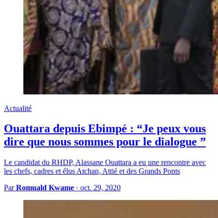
Actualité
Ouattara depuis Ebimpé : “Je peux vous
dire que nous sommes pour le dialogue ”
Le candidat du RHDP, Alassane Ouattara a eu une rencontre avec
les chefs, cadres et élus Atchan, Attié et des Grands Ponts
Par
Romuald Kwame
·
oct. 29, 2020