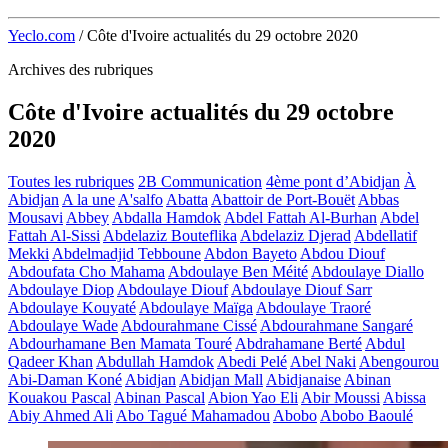
Yeclo.com
/
Côte d'Ivoire actualités du 29 octobre 2020
Archives des rubriques
Côte d'Ivoire actualités du 29 octobre
2020
Toutes les rubriques
2B Communication
4ème pont d’Abidjan
À
Abidjan
A la une
A'salfo
Abatta
Abattoir de Port-Bouët
Abbas
Mousavi
Abbey
Abdalla Hamdok
Abdel Fattah Al-Burhan
Abdel
Fattah Al-Sissi
Abdelaziz Bouteflika
Abdelaziz Djerad
Abdellatif
Mekki
Abdelmadjid Tebboune
Abdon Bayeto
Abdou Diouf
Abdoufata Cho Mahama
Abdoulaye Ben Méité
Abdoulaye Diallo
Abdoulaye Diop
Abdoulaye Diouf
Abdoulaye Diouf Sarr
Abdoulaye Kouyaté
Abdoulaye Maïga
Abdoulaye Traoré
Abdoulaye Wade
Abdourahmane Cissé
Abdourahmane Sangaré
Abdourhamane Ben Mamata Touré
Abdrahamane Berté
Abdul
Qadeer Khan
Abdullah Hamdok
Abedi Pelé
Abel Naki
Abengourou
Abi-Daman Koné
Abidjan
Abidjan Mall
Abidjanaise
Abinan
Kouakou Pascal
Abinan Pascal
Abion Yao Eli
Abir Moussi
Abissa
Abiy Ahmed Ali
Abo Tagué Mahamadou
Abobo
Abobo Baoulé