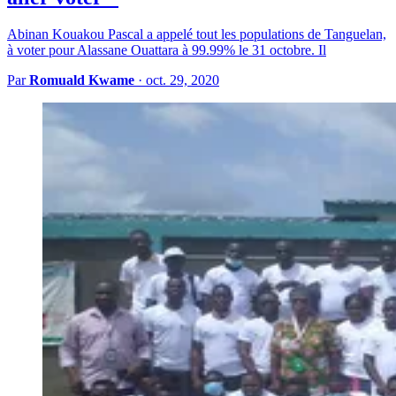
Abinan Kouakou Pascal a appelé tout les populations de Tanguelan,
à voter pour Alassane Ouattara à 99.99% le 31 octobre. Il
Par
Romuald Kwame
·
oct. 29, 2020