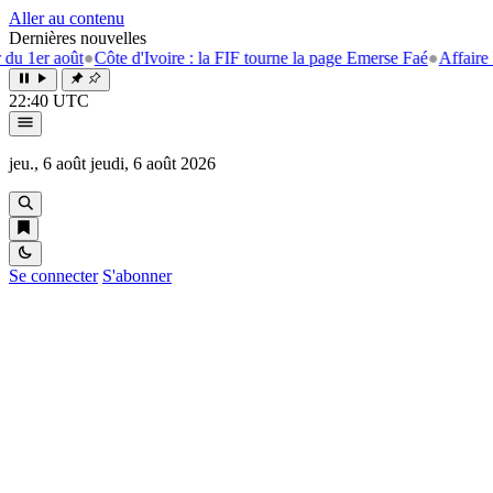
Aller au contenu
Dernières nouvelles
●
Côte d'Ivoire : la FIF tourne la page Emerse Faé
●
Affaire Koumassi Ca
22:40 UTC
jeu., 6 août
jeudi, 6 août 2026
Se connecter
S'abonner