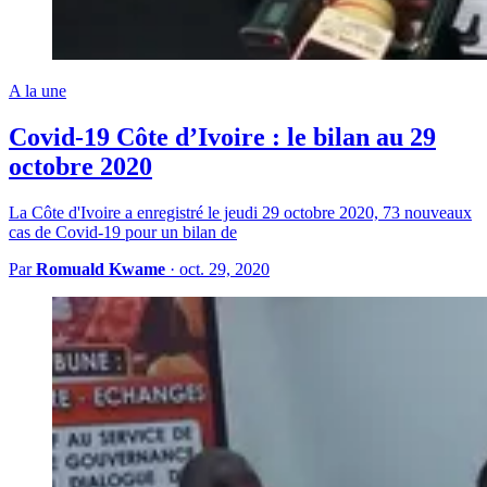
A la une
Covid-19 Côte d’Ivoire : le bilan au 29
octobre 2020
La Côte d'Ivoire a enregistré le jeudi 29 octobre 2020, 73 nouveaux
cas de Covid-19 pour un bilan de
Par
Romuald Kwame
·
oct. 29, 2020