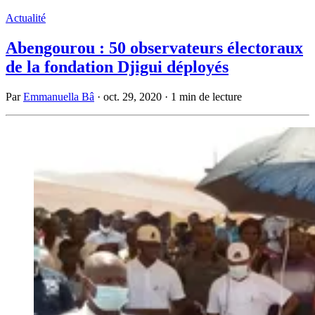
Actualité
Abengourou : 50 observateurs électoraux
de la fondation Djigui déployés
Par
Emmanuella Bâ
·
oct. 29, 2020
·
1 min de lecture