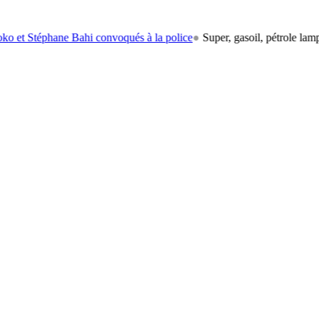
téphane Bahi convoqués à la police
●
Super, gasoil, pétrole lampant: le