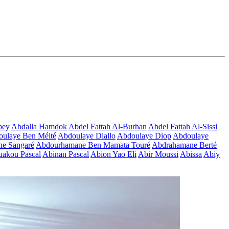
bey
Abdalla Hamdok
Abdel Fattah Al-Burhan
Abdel Fattah Al-Sissi
ulaye Ben Méité
Abdoulaye Diallo
Abdoulaye Diop
Abdoulaye
e Sangaré
Abdourhamane Ben Mamata Touré
Abdrahamane Berté
akou Pascal
Abinan Pascal
Abion Yao Eli
Abir Moussi
Abissa
Abiy