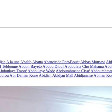
jan
A la une
A'salfo
Abatta
Abattoir de Port-Bouët
Abbas Mousavi
Ab
d Tebboune
Abdon Bayeto
Abdou Diouf
Abdoufata Cho Mahama
Abdo
bdoulaye Traoré
Abdoulaye Wade
Abdourahmane Cissé
Abdourahman
ourou
Abi-Daman Koné
Abidjan
Abidjan Mall
Abidjanaise
Abinan Kou