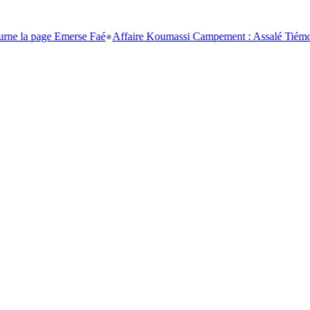
a page Emerse Faé
●
Affaire Koumassi Campement : Assalé Tiémoko et S