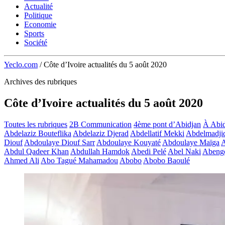
Actualité
Politique
Economie
Sports
Société
Yeclo.com
/
Côte d’Ivoire actualités du 5 août 2020
Archives des rubriques
Côte d’Ivoire actualités du 5 août 2020
Toutes les rubriques
2B Communication
4ème pont d’Abidjan
À Abid
Abdelaziz Bouteflika
Abdelaziz Djerad
Abdellatif Mekki
Abdelmadji
Diouf
Abdoulaye Diouf Sarr
Abdoulaye Kouyaté
Abdoulaye Maïga
A
Abdul Qadeer Khan
Abdullah Hamdok
Abedi Pelé
Abel Naki
Abeng
Ahmed Ali
Abo Tagué Mahamadou
Abobo
Abobo Baoulé