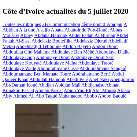
Côte d’Ivoire actualités du 5 juillet 2020
Toutes les rubriques
2B Communication
4ème pont d’Abidjan
À
Abidjan
A la une
A'salfo
Abatta
Abattoir de Port-Bouët
Abbas
Mousavi
Abbey
Abdalla Hamdok
Abdel Fattah Al-Burhan
Abdel
Fattah Al-Sissi
Abdelaziz Bouteflika
Abdelaziz Djerad
Abdellatif
Mekki
Abdelmadjid Tebboune
Abdon Bayeto
Abdou Diouf
Abdoufata Cho Mahama
Abdoulaye Ben Méité
Abdoulaye Diallo
Abdoulaye Diop
Abdoulaye Diouf
Abdoulaye Diouf Sarr
Abdoulaye Kouyaté
Abdoulaye Maïga
Abdoulaye Traoré
Abdoulaye Wade
Abdourahmane Cissé
Abdourahmane Sangaré
Abdourhamane Ben Mamata Touré
Abdrahamane Berté
Abdul
Qadeer Khan
Abdullah Hamdok
Abedi Pelé
Abel Naki
Abengourou
Abi-Daman Koné
Abidjan
Abidjan Mall
Abidjanaise
Abinan
Kouakou Pascal
Abinan Pascal
Abion Yao Eli
Abir Moussi
Abissa
Abiy Ahmed Ali
Abo Tagué Mahamadou
Abobo
Abobo Baoulé