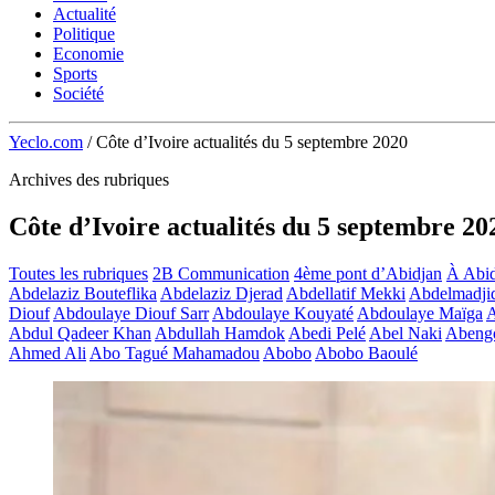
Actualité
Politique
Economie
Sports
Société
Yeclo.com
/
Côte d’Ivoire actualités du 5 septembre 2020
Archives des rubriques
Côte d’Ivoire actualités du 5 septembre 20
Toutes les rubriques
2B Communication
4ème pont d’Abidjan
À Abid
Abdelaziz Bouteflika
Abdelaziz Djerad
Abdellatif Mekki
Abdelmadji
Diouf
Abdoulaye Diouf Sarr
Abdoulaye Kouyaté
Abdoulaye Maïga
A
Abdul Qadeer Khan
Abdullah Hamdok
Abedi Pelé
Abel Naki
Abeng
Ahmed Ali
Abo Tagué Mahamadou
Abobo
Abobo Baoulé