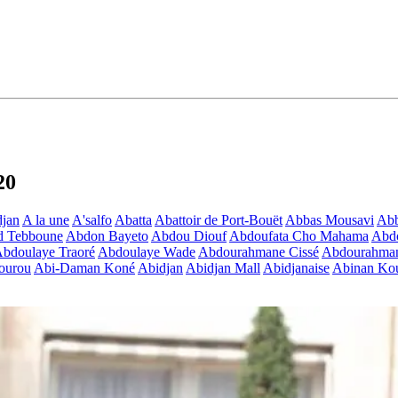
20
jan
A la une
A'salfo
Abatta
Abattoir de Port-Bouët
Abbas Mousavi
Ab
d Tebboune
Abdon Bayeto
Abdou Diouf
Abdoufata Cho Mahama
Abdo
bdoulaye Traoré
Abdoulaye Wade
Abdourahmane Cissé
Abdourahman
ourou
Abi-Daman Koné
Abidjan
Abidjan Mall
Abidjanaise
Abinan Kou