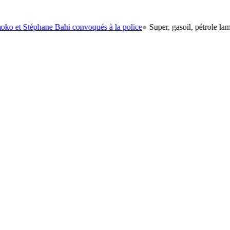
phane Bahi convoqués à la police
●
Super, gasoil, pétrole lampant: le 