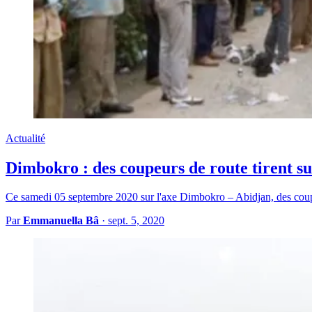
Actualité
Dimbokro : des coupeurs de route tirent sur
Ce samedi 05 septembre 2020 sur l'axe Dimbokro – Abidjan, des coup
Par
Emmanuella Bâ
·
sept. 5, 2020