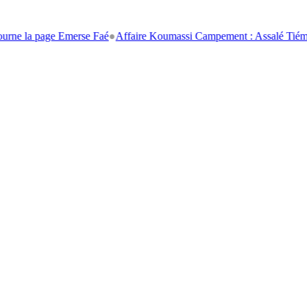
 page Emerse Faé
●
Affaire Koumassi Campement : Assalé Tiémoko et Sté