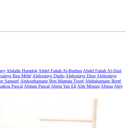
bey
Abdalla Hamdok
Abdel Fattah Al-Burhan
Abdel Fattah Al-Sissi
ulaye Ben Méité
Abdoulaye Diallo
Abdoulaye Diop
Abdoulaye
e Sangaré
Abdourhamane Ben Mamata Touré
Abdrahamane Berté
akou Pascal
Abinan Pascal
Abion Yao Eli
Abir Moussi
Abissa
Abiy