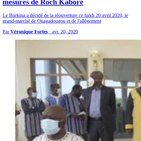
mesures de Roch Kaboré
Le Burkina a décidé de la réouverture ce lundi 20 avril 2020, le
grand-marché de Ouagadougou et de l'allègement
Par
Véronique Fortes
·
avr. 20, 2020