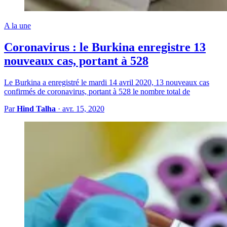
A la une
Coronavirus : le Burkina enregistre 13
nouveaux cas, portant à 528
Le Burkina a enregistré le mardi 14 avril 2020, 13 nouveaux cas
confirmés de coronavirus, portant à 528 le nombre total de
Par
Hind Talha
·
avr. 15, 2020