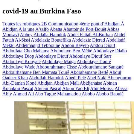
covid-19 au Burkina Faso
Toutes les rubriques
2B Communication
4ème pont d’Abidjan
À
Abidjan
A la une
A'salfo
Abatta
Abattoir de Port-Bouët
Abbas
Mousavi
Abbey
Abdalla Hamdok
Abdel Fattah Al-Burhan
Abdel
Fattah Al-Sissi
Abdelaziz Bouteflika
Abdelaziz Djerad
Abdellatif
Mekki
Abdelmadjid Tebboune
Abdon Bayeto
Abdou Diouf
Abdoufata Cho Mahama
Abdoulaye Ben Méité
Abdoulaye Diallo
Abdoulaye Diop
Abdoulaye Diouf
Abdoulaye Diouf Sarr
Abdoulaye Kouyaté
Abdoulaye Maïga
Abdoulaye Traoré
Abdoulaye Wade
Abdourahmane Cissé
Abdourahmane Sangaré
Abdourhamane Ben Mamata Touré
Abdrahamane Berté
Abdul
Qadeer Khan
Abdullah Hamdok
Abedi Pelé
Abel Naki
Abengourou
Abi-Daman Koné
Abidjan
Abidjan Mall
Abidjanaise
Abinan
Kouakou Pascal
Abinan Pascal
Abion Yao Eli
Abir Moussi
Abissa
Abiy Ahmed Ali
Abo Tagué Mahamadou
Abobo
Abobo Baoulé