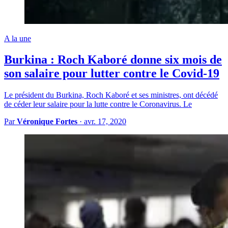
A la une
Burkina : Roch Kaboré donne six mois de
son salaire pour lutter contre le Covid-19
Le président du Burkina, Roch Kaboré et ses ministres, ont décédé
de céder leur salaire pour la lutte contre le Coronavirus. Le
Par
Véronique Fortes
·
avr. 17, 2020