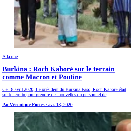
A la une
Burkina : Roch Kaboré sur le terrain
comme Macron et Poutine
Ce 18 avril 2020, Le président du Burkina Faso, Roch Kaboré était
sur le terrain pour prendre des nouvelles du personnel de
Par
Véronique Fortes
·
avr. 18, 2020