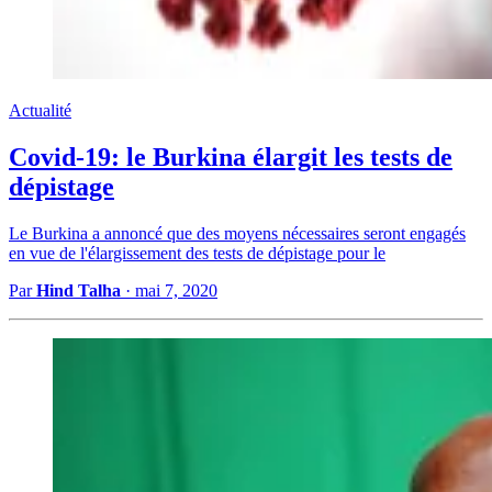
Actualité
Covid-19: le Burkina élargit les tests de
dépistage
Le Burkina a annoncé que des moyens nécessaires seront engagés
en vue de l'élargissement des tests de dépistage pour le
Par
Hind Talha
·
mai 7, 2020