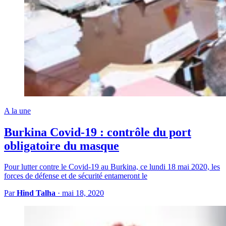
A la une
Burkina Covid-19 : contrôle du port
obligatoire du masque
Pour lutter contre le Covid-19 au Burkina, ce lundi 18 mai 2020, les
forces de défense et de sécurité entameront le
Par
Hind Talha
·
mai 18, 2020