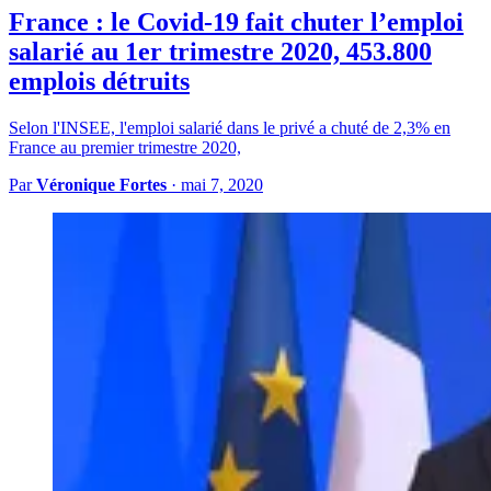
France : le Covid-19 fait chuter l’emploi
salarié au 1er trimestre 2020, 453.800
emplois détruits
Selon l'INSEE, l'emploi salarié dans le privé a chuté de 2,3% en
France au premier trimestre 2020,
Par
Véronique Fortes
·
mai 7, 2020