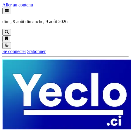
Aller au contenu
dim., 9 août
dimanche, 9 août 2026
Se connecter
S'abonner