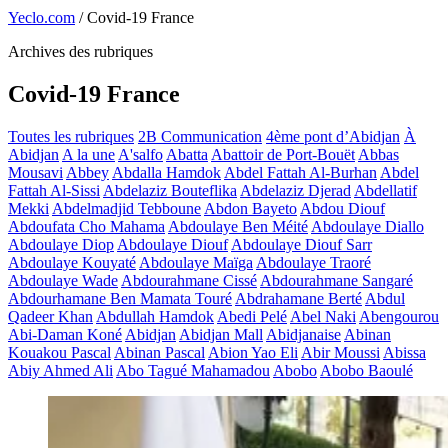
Yeclo.com
/
Covid-19 France
Archives des rubriques
Covid-19 France
Toutes les rubriques
2B Communication
4ème pont d’Abidjan
À
Abidjan
A la une
A'salfo
Abatta
Abattoir de Port-Bouët
Abbas
Mousavi
Abbey
Abdalla Hamdok
Abdel Fattah Al-Burhan
Abdel
Fattah Al-Sissi
Abdelaziz Bouteflika
Abdelaziz Djerad
Abdellatif
Mekki
Abdelmadjid Tebboune
Abdon Bayeto
Abdou Diouf
Abdoufata Cho Mahama
Abdoulaye Ben Méité
Abdoulaye Diallo
Abdoulaye Diop
Abdoulaye Diouf
Abdoulaye Diouf Sarr
Abdoulaye Kouyaté
Abdoulaye Maïga
Abdoulaye Traoré
Abdoulaye Wade
Abdourahmane Cissé
Abdourahmane Sangaré
Abdourhamane Ben Mamata Touré
Abdrahamane Berté
Abdul
Qadeer Khan
Abdullah Hamdok
Abedi Pelé
Abel Naki
Abengourou
Abi-Daman Koné
Abidjan
Abidjan Mall
Abidjanaise
Abinan
Kouakou Pascal
Abinan Pascal
Abion Yao Eli
Abir Moussi
Abissa
Abiy Ahmed Ali
Abo Tagué Mahamadou
Abobo
Abobo Baoulé