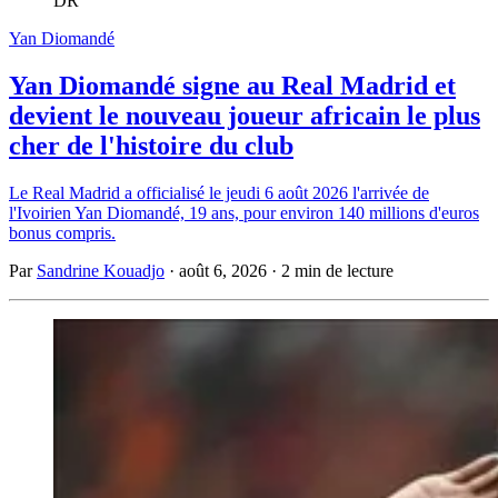
DR
Yan Diomandé
Yan Diomandé signe au Real Madrid et
devient le nouveau joueur africain le plus
cher de l'histoire du club
Le Real Madrid a officialisé le jeudi 6 août 2026 l'arrivée de
l'Ivoirien Yan Diomandé, 19 ans, pour environ 140 millions d'euros
bonus compris.
Par
Sandrine Kouadjo
·
août 6, 2026
·
2 min de lecture