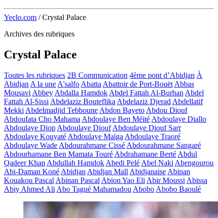
Yeclo.com
/
Crystal Palace
Archives des rubriques
Crystal Palace
Toutes les rubriques
2B Communication
4ème pont d’Abidjan
À
Abidjan
A la une
A'salfo
Abatta
Abattoir de Port-Bouët
Abbas
Mousavi
Abbey
Abdalla Hamdok
Abdel Fattah Al-Burhan
Abdel
Fattah Al-Sissi
Abdelaziz Bouteflika
Abdelaziz Djerad
Abdellatif
Mekki
Abdelmadjid Tebboune
Abdon Bayeto
Abdou Diouf
Abdoufata Cho Mahama
Abdoulaye Ben Méité
Abdoulaye Diallo
Abdoulaye Diop
Abdoulaye Diouf
Abdoulaye Diouf Sarr
Abdoulaye Kouyaté
Abdoulaye Maïga
Abdoulaye Traoré
Abdoulaye Wade
Abdourahmane Cissé
Abdourahmane Sangaré
Abdourhamane Ben Mamata Touré
Abdrahamane Berté
Abdul
Qadeer Khan
Abdullah Hamdok
Abedi Pelé
Abel Naki
Abengourou
Abi-Daman Koné
Abidjan
Abidjan Mall
Abidjanaise
Abinan
Kouakou Pascal
Abinan Pascal
Abion Yao Eli
Abir Moussi
Abissa
Abiy Ahmed Ali
Abo Tagué Mahamadou
Abobo
Abobo Baoulé