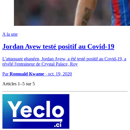
A la une
Jordan Ayew testé positif au Covid-19
L'attaquant ghanéen, Jordan Ayew, a été testé positif au Covid-19, a
révélé l'entraineur de Crystal Palace, Roy
Par
Romuald Kwame
·
oct. 19, 2020
Articles 1–5 sur 5