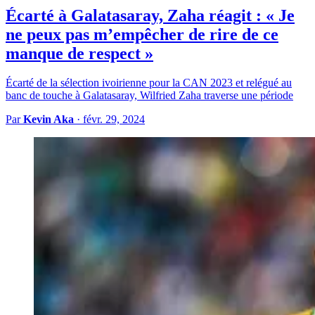
Écarté à Galatasaray, Zaha réagit : « Je
ne peux pas m’empêcher de rire de ce
manque de respect »
Écarté de la sélection ivoirienne pour la CAN 2023 et relégué au
banc de touche à Galatasaray, Wilfried Zaha traverse une période
Par
Kevin Aka
·
févr. 29, 2024