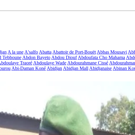
jan
A la une
A'salfo
Abatta
Abattoir de Port-Bouët
Abbas Mousavi
Ab
d Tebboune
Abdon Bayeto
Abdou Diouf
Abdoufata Cho Mahama
Abdo
bdoulaye Traoré
Abdoulaye Wade
Abdourahmane Cissé
Abdourahman
ourou
Abi-Daman Koné
Abidjan
Abidjan Mall
Abidjanaise
Abinan Kou