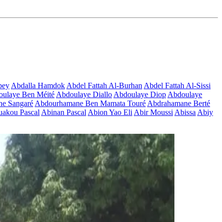
bey
Abdalla Hamdok
Abdel Fattah Al-Burhan
Abdel Fattah Al-Sissi
ulaye Ben Méité
Abdoulaye Diallo
Abdoulaye Diop
Abdoulaye
e Sangaré
Abdourhamane Ben Mamata Touré
Abdrahamane Berté
akou Pascal
Abinan Pascal
Abion Yao Eli
Abir Moussi
Abissa
Abiy