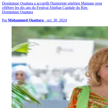
Dominique Ouattara a accueilli l'humoriste nigérien Mamane pour
célébrer les dix ans du Festival Abidjan Capitale du Rire.
Dominique Ouattara
Par
Mohammed Ouattara
·
oct. 30, 2024