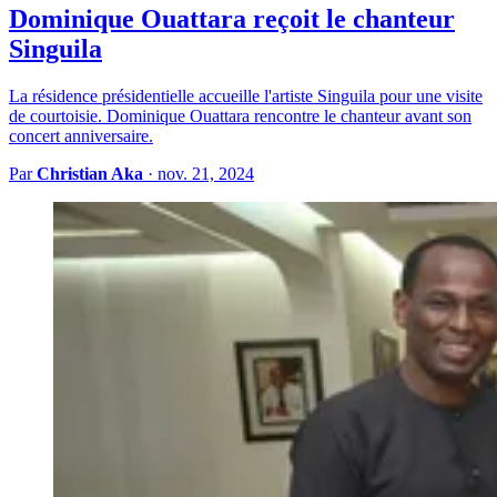
Dominique Ouattara reçoit le chanteur
Singuila
La résidence présidentielle accueille l'artiste Singuila pour une visite
de courtoisie. Dominique Ouattara rencontre le chanteur avant son
concert anniversaire.
Par
Christian Aka
·
nov. 21, 2024