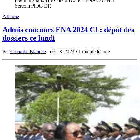
d’administration de Côte d’Ivoire – ÉNA © Crédit
Sercom Photo DR
A la une
Admis concours ENA 2024 CI : dépôt des
dossiers ce lundi
Par
Colombe Blanche
·
déc. 3, 2023
·
1 min de lecture