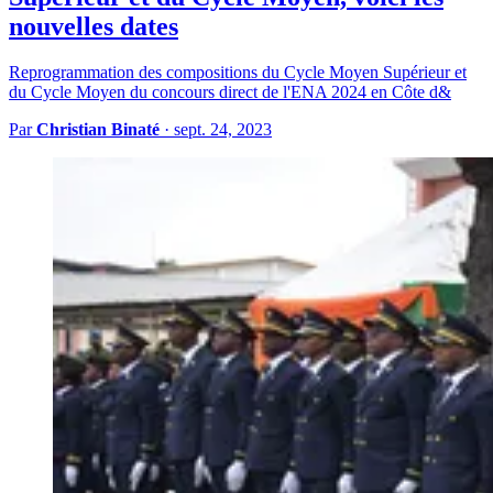
nouvelles dates
Reprogrammation des compositions du Cycle Moyen Supérieur et
du Cycle Moyen du concours direct de l'ENA 2024 en Côte d&
Par
Christian Binaté
·
sept. 24, 2023