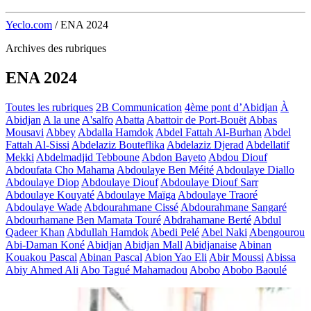
Yeclo.com
/
ENA 2024
Archives des rubriques
ENA 2024
Toutes les rubriques
2B Communication
4ème pont d’Abidjan
À
Abidjan
A la une
A'salfo
Abatta
Abattoir de Port-Bouët
Abbas
Mousavi
Abbey
Abdalla Hamdok
Abdel Fattah Al-Burhan
Abdel
Fattah Al-Sissi
Abdelaziz Bouteflika
Abdelaziz Djerad
Abdellatif
Mekki
Abdelmadjid Tebboune
Abdon Bayeto
Abdou Diouf
Abdoufata Cho Mahama
Abdoulaye Ben Méité
Abdoulaye Diallo
Abdoulaye Diop
Abdoulaye Diouf
Abdoulaye Diouf Sarr
Abdoulaye Kouyaté
Abdoulaye Maïga
Abdoulaye Traoré
Abdoulaye Wade
Abdourahmane Cissé
Abdourahmane Sangaré
Abdourhamane Ben Mamata Touré
Abdrahamane Berté
Abdul
Qadeer Khan
Abdullah Hamdok
Abedi Pelé
Abel Naki
Abengourou
Abi-Daman Koné
Abidjan
Abidjan Mall
Abidjanaise
Abinan
Kouakou Pascal
Abinan Pascal
Abion Yao Eli
Abir Moussi
Abissa
Abiy Ahmed Ali
Abo Tagué Mahamadou
Abobo
Abobo Baoulé