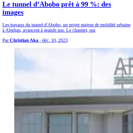
Le tunnel d’Abobo prêt à 99 %: des
images
Les travaux du tunnel d'Abobo, un projet majeur de mobilité urbaine
à Abidjan, avancent à grands pas. Le chantier, qui
Par
Christian Aka
·
déc. 10, 2023