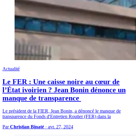
Actualité
Le FER : Une caisse noire au cœur de
l’État ivoirien ? Jean Bonin dénonce un
manque de transparence
Le président de la FIER, Jean Bonin, a dénoncé le manque de
transparence du Fonds d'Entretien Routier (FER) dans la
Par
Christian Binaté
·
avr. 27, 2024