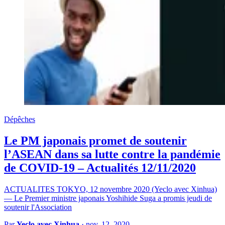
Dépêches
Le PM japonais promet de soutenir
l’ASEAN dans sa lutte contre la pandémie
de COVID-19 – Actualités 12/11/2020
ACTUALITES TOKYO, 12 novembre 2020 (Yeclo avec Xinhua)
— Le Premier ministre japonais Yoshihide Suga a promis jeudi de
soutenir l'Association
Par
Yeclo avec Xinhua
·
nov. 12, 2020