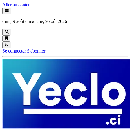
Aller au contenu
dim., 9 août
dimanche, 9 août 2026
Se connecter
S'abonner