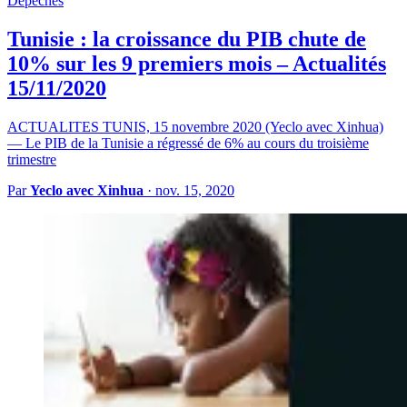
Dépêches
Tunisie : la croissance du PIB chute de
10% sur les 9 premiers mois – Actualités
15/11/2020
ACTUALITES TUNIS, 15 novembre 2020 (Yeclo avec Xinhua)
— Le PIB de la Tunisie a régressé de 6% au cours du troisième
trimestre
Par
Yeclo avec Xinhua
·
nov. 15, 2020