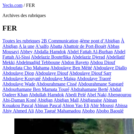
Yeclo.com
/
FER
Archives des rubriques
FER
Toutes les rubriques
2B Communication
4ème pont d’Abidjan
À
Abidjan
A la une
A'salfo
Abatta
Abattoir de Port-Bouët
Abbas
Mousavi
Abbey
Abdalla Hamdok
Abdel Fattah Al-Burhan
Abdel
Fattah Al-Sissi
Abdelaziz Bouteflika
Abdelaziz Djerad
Abdellatif
Mekki
Abdelmadjid Tebboune
Abdon Bayeto
Abdou Diouf
Abdoufata Cho Mahama
Abdoulaye Ben Méité
Abdoulaye Diallo
Abdoulaye Diop
Abdoulaye Diouf
Abdoulaye Diouf Sarr
Abdoulaye Kouyaté
Abdoulaye Maïga
Abdoulaye Traoré
Abdoulaye Wade
Abdourahmane Cissé
Abdourahmane Sangaré
Abdourhamane Ben Mamata Touré
Abdrahamane Berté
Abdul
Qadeer Khan
Abdullah Hamdok
Abedi Pelé
Abel Naki
Abengourou
Abi-Daman Koné
Abidjan
Abidjan Mall
Abidjanaise
Abinan
Kouakou Pascal
Abinan Pascal
Abion Yao Eli
Abir Moussi
Abissa
Abiy Ahmed Ali
Abo Tagué Mahamadou
Abobo
Abobo Baoulé