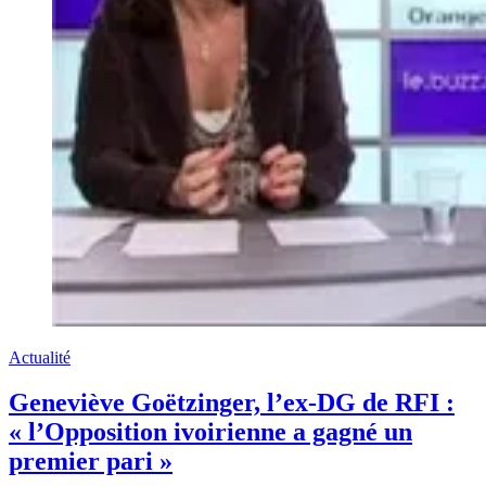
Actualité
Geneviève Goëtzinger, l’ex-DG de RFI :
« l’Opposition ivoirienne a gagné un
premier pari »