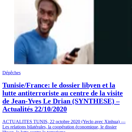
Dépêches
Tunisie/France: le dossier libyen et la
lutte antiterroriste au centre de la visite
de Jean-Yves Le Drian (SYNTHESE) –
Actualités 22/10/2020
ACTUALITES TUNIS, 22 octobre 2020 (Yeclo avec Xinhua) —
Les relations bilatérales, la coopération économique, le dissier