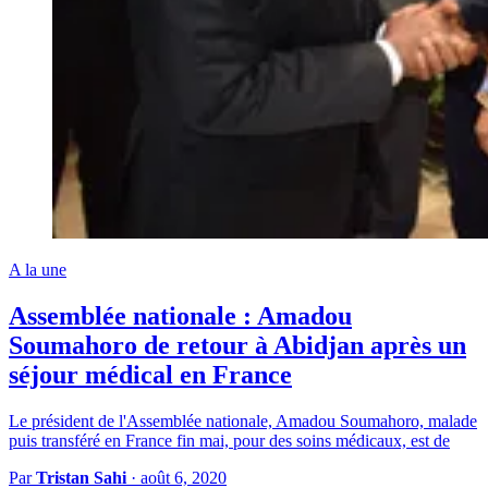
A la une
Assemblée nationale : Amadou
Soumahoro de retour à Abidjan après un
séjour médical en France
Le président de l'Assemblée nationale, Amadou Soumahoro, malade
puis transféré en France fin mai, pour des soins médicaux, est de
Par
Tristan Sahi
·
août 6, 2020