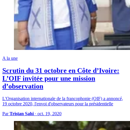
A la une
Scrutin du 31 octobre en Côte d’Ivoire:
L’OIF invitée pour une mission
d’observation
L'Organisation internationale de la francophonie (OIF) a annoncé,
19 octobre 2020, l'envoi d'observateurs pour la présidentielle
Par
Tristan Sahi
·
oct. 19, 2020