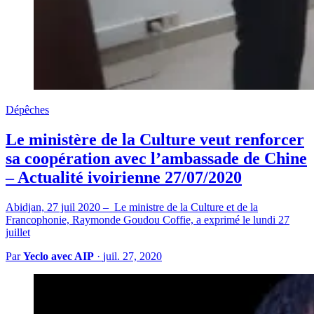
Dépêches
Le ministère de la Culture veut renforcer
sa coopération avec l’ambassade de Chine
– Actualité ivoirienne 27/07/2020
Abidjan, 27 juil 2020 – Le ministre de la Culture et de la
Francophonie, Raymonde Goudou Coffie, a exprimé le lundi 27
juillet
Par
Yeclo avec AIP
·
juil. 27, 2020