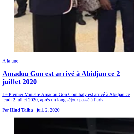
A la une
Amadou Gon est arrivé à Abidjan ce 2
juillet 2020
Le Premier Ministre Amadou Gon Coulibaly est arrivé à Abidjan ce
jeudi 2 juillet 2020, après un long séjour passé à Paris
Par
Hind Talha
·
juil. 2, 2020