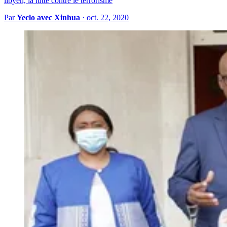
libyen, la lutte contre le terrorisme
Par
Yeclo avec Xinhua
·
oct. 22, 2020