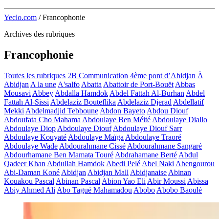
Yeclo.com
/
Francophonie
Archives des rubriques
Francophonie
Toutes les rubriques
2B Communication
4ème pont d’Abidjan
À
Abidjan
A la une
A'salfo
Abatta
Abattoir de Port-Bouët
Abbas
Mousavi
Abbey
Abdalla Hamdok
Abdel Fattah Al-Burhan
Abdel
Fattah Al-Sissi
Abdelaziz Bouteflika
Abdelaziz Djerad
Abdellatif
Mekki
Abdelmadjid Tebboune
Abdon Bayeto
Abdou Diouf
Abdoufata Cho Mahama
Abdoulaye Ben Méité
Abdoulaye Diallo
Abdoulaye Diop
Abdoulaye Diouf
Abdoulaye Diouf Sarr
Abdoulaye Kouyaté
Abdoulaye Maïga
Abdoulaye Traoré
Abdoulaye Wade
Abdourahmane Cissé
Abdourahmane Sangaré
Abdourhamane Ben Mamata Touré
Abdrahamane Berté
Abdul
Qadeer Khan
Abdullah Hamdok
Abedi Pelé
Abel Naki
Abengourou
Abi-Daman Koné
Abidjan
Abidjan Mall
Abidjanaise
Abinan
Kouakou Pascal
Abinan Pascal
Abion Yao Eli
Abir Moussi
Abissa
Abiy Ahmed Ali
Abo Tagué Mahamadou
Abobo
Abobo Baoulé