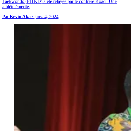
Taekwondo (FITKD) a été relayée par le confrère Koaci. Une
athlète émérite,
Par
Kevin Aka
·
janv. 4, 2024