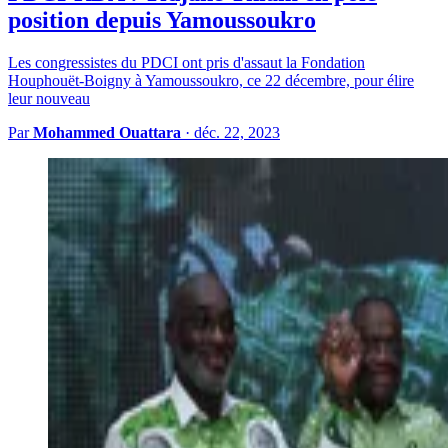
position depuis Yamoussoukro
Les congressistes du PDCI ont pris d'assaut la Fondation
Houphouët-Boigny à Yamoussoukro, ce 22 décembre, pour élire
leur nouveau
Par
Mohammed Ouattara
·
déc. 22, 2023