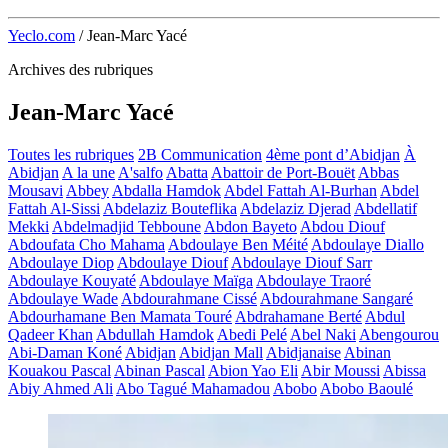
Yeclo.com
/
Jean-Marc Yacé
Archives des rubriques
Jean-Marc Yacé
Toutes les rubriques
2B Communication
4ème pont d’Abidjan
À
Abidjan
A la une
A'salfo
Abatta
Abattoir de Port-Bouët
Abbas
Mousavi
Abbey
Abdalla Hamdok
Abdel Fattah Al-Burhan
Abdel
Fattah Al-Sissi
Abdelaziz Bouteflika
Abdelaziz Djerad
Abdellatif
Mekki
Abdelmadjid Tebboune
Abdon Bayeto
Abdou Diouf
Abdoufata Cho Mahama
Abdoulaye Ben Méité
Abdoulaye Diallo
Abdoulaye Diop
Abdoulaye Diouf
Abdoulaye Diouf Sarr
Abdoulaye Kouyaté
Abdoulaye Maïga
Abdoulaye Traoré
Abdoulaye Wade
Abdourahmane Cissé
Abdourahmane Sangaré
Abdourhamane Ben Mamata Touré
Abdrahamane Berté
Abdul
Qadeer Khan
Abdullah Hamdok
Abedi Pelé
Abel Naki
Abengourou
Abi-Daman Koné
Abidjan
Abidjan Mall
Abidjanaise
Abinan
Kouakou Pascal
Abinan Pascal
Abion Yao Eli
Abir Moussi
Abissa
Abiy Ahmed Ali
Abo Tagué Mahamadou
Abobo
Abobo Baoulé