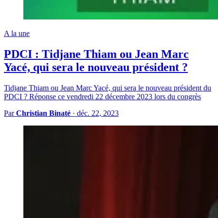
A la une
PDCI : Tidjane Thiam ou Jean Marc
Yacé, qui sera le nouveau président ?
Tidjane Thiam ou Jean Marc Yacé, qui sera le nouveau président du
PDCI ? Réponse ce vendredi 22 décembre 2023 lors du congrès
Par
Christian Binaté
·
déc. 22, 2023