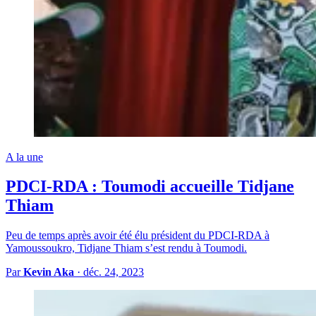
A la une
PDCI-RDA : Toumodi accueille Tidjane
Thiam
Peu de temps après avoir été élu président du PDCI-RDA à
Yamoussoukro, Tidjane Thiam s’est rendu à Toumodi.
Par
Kevin Aka
·
déc. 24, 2023