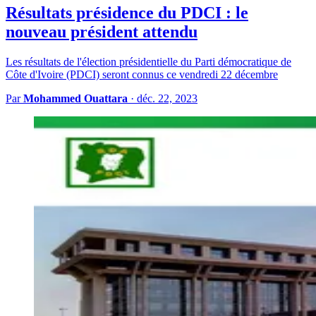
Résultats présidence du PDCI : le
nouveau président attendu
Les résultats de l'élection présidentielle du Parti démocratique de
Côte d'Ivoire (PDCI) seront connus ce vendredi 22 décembre
Par
Mohammed Ouattara
·
déc. 22, 2023