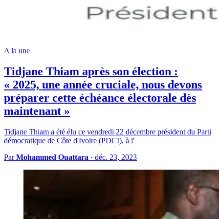
A la une
Tidjane Thiam après son élection :
« 2025, une année cruciale, nous devons
préparer cette échéance électorale dès
maintenant »
Tidjane Thiam a été élu ce vendredi 22 décembre président du Parti
démocratique de Côte d'Ivoire (PDCI), à l'
Par
Mohammed Ouattara
·
déc. 23, 2023