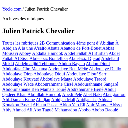
Yeclo.com
/
Julien Patrick Chevalier
Archives des rubriques
Julien Patrick Chevalier
Toutes les rubriques
2B Communication
4ème pont d’Abidjan
À
Abidjan
A la une
A'salfo
Abatta
Abattoir de Port-Bouët
Abbas
Mousavi
Abbey
Abdalla Hamdok
Abdel Fattah Al-Burhan
Abdel
Fattah Al-Sissi
Abdelaziz Bouteflika
Abdelaziz Djerad
Abdellatif
Mekki
Abdelmadjid Tebboune
Abdon Bayeto
Abdou Diouf
Abdoufata Cho Mahama
Abdoulaye Ben Méité
Abdoulaye Diallo
Abdoulaye Diop
Abdoulaye Diouf
Abdoulaye Diouf Sarr
Abdoulaye Kouyaté
Abdoulaye Maïga
Abdoulaye Traoré
Abdoulaye Wade
Abdourahmane Cissé
Abdourahmane Sangaré
Abdourhamane Ben Mamata Touré
Abdrahamane Berté
Abdul
Qadeer Khan
Abdullah Hamdok
Abedi Pelé
Abel Naki
Abengourou
Abi-Daman Koné
Abidjan
Abidjan Mall
Abidjanaise
Abinan
Kouakou Pascal
Abinan Pascal
Abion Yao Eli
Abir Moussi
Abissa
Abiy Ahmed Ali
Abo Tagué Mahamadou
Abobo
Abobo Baoulé