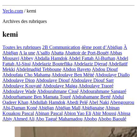
Yeclo.com
/
kemi
Archives des rubriques
kemi
Toutes les rubriques
2B Communication
4ème pont d’Abidjan
À
Abidjan
A la une
A'salfo
Abatta
Abattoir de Port-Bouët
Abbas
Mousavi
Abbey
Abdalla Hamdok
Abdel Fattah Al-Burhan
Abdel
Fattah Al-Sissi
Abdelaziz Bouteflika
Abdelaziz Djerad
Abdellatif
Mekki
Abdelmadjid Tebboune
Abdon Bayeto
Abdou Diouf
Abdoufata Cho Mahama
Abdoulaye Ben Méité
Abdoulaye Diallo
Abdoulaye Diop
Abdoulaye Diouf
Abdoulaye Diouf Sarr
Abdoulaye Kouyaté
Abdoulaye Maïga
Abdoulaye Traoré
Abdoulaye Wade
Abdourahmane Cissé
Abdourahmane Sangaré
Abdourhamane Ben Mamata Touré
Abdrahamane Berté
Abdul
Qadeer Khan
Abdullah Hamdok
Abedi Pelé
Abel Naki
Abengourou
Abi-Daman Koné
Abidjan
Abidjan Mall
Abidjanaise
Abinan
Kouakou Pascal
Abinan Pascal
Abion Yao Eli
Abir Moussi
Abissa
Abiy Ahmed Ali
Abo Tagué Mahamadou
Abobo
Abobo Baoulé