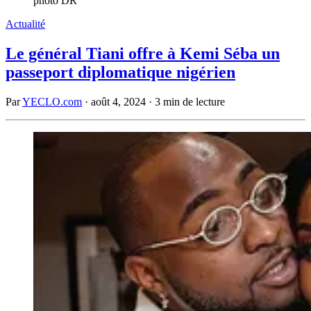
photo DR
Actualité
Le général Tiani offre à Kemi Séba un
passeport diplomatique nigérien
Par
YECLO.com
·
août 4, 2024
·
3 min de lecture