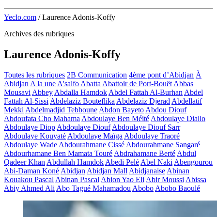
Yeclo.com
/
Laurence Adonis-Koffy
Archives des rubriques
Laurence Adonis-Koffy
Toutes les rubriques
2B Communication
4ème pont d’Abidjan
À
Abidjan
A la une
A'salfo
Abatta
Abattoir de Port-Bouët
Abbas
Mousavi
Abbey
Abdalla Hamdok
Abdel Fattah Al-Burhan
Abdel
Fattah Al-Sissi
Abdelaziz Bouteflika
Abdelaziz Djerad
Abdellatif
Mekki
Abdelmadjid Tebboune
Abdon Bayeto
Abdou Diouf
Abdoufata Cho Mahama
Abdoulaye Ben Méité
Abdoulaye Diallo
Abdoulaye Diop
Abdoulaye Diouf
Abdoulaye Diouf Sarr
Abdoulaye Kouyaté
Abdoulaye Maïga
Abdoulaye Traoré
Abdoulaye Wade
Abdourahmane Cissé
Abdourahmane Sangaré
Abdourhamane Ben Mamata Touré
Abdrahamane Berté
Abdul
Qadeer Khan
Abdullah Hamdok
Abedi Pelé
Abel Naki
Abengourou
Abi-Daman Koné
Abidjan
Abidjan Mall
Abidjanaise
Abinan
Kouakou Pascal
Abinan Pascal
Abion Yao Eli
Abir Moussi
Abissa
Abiy Ahmed Ali
Abo Tagué Mahamadou
Abobo
Abobo Baoulé