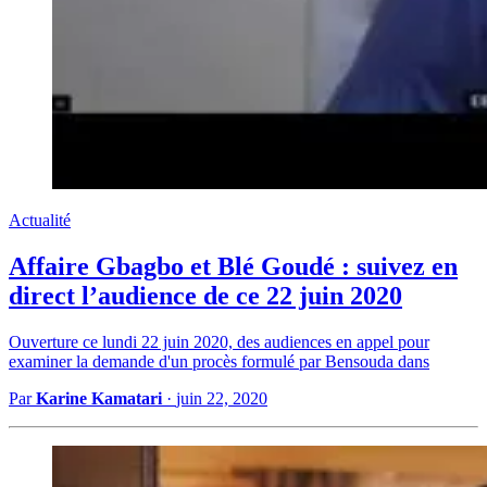
Actualité
Affaire Gbagbo et Blé Goudé : suivez en
direct l’audience de ce 22 juin 2020
Ouverture ce lundi 22 juin 2020, des audiences en appel pour
examiner la demande d'un procès formulé par Bensouda dans
Par
Karine Kamatari
·
juin 22, 2020