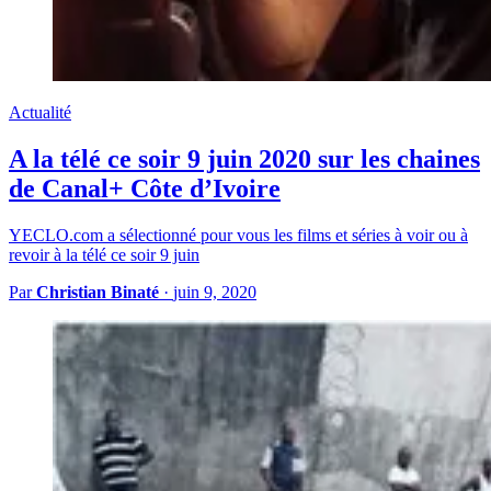
Actualité
A la télé ce soir 9 juin 2020 sur les chaines
de Canal+ Côte d’Ivoire
YECLO.com a sélectionné pour vous les films et séries à voir ou à
revoir à la télé ce soir 9 juin
Par
Christian Binaté
·
juin 9, 2020