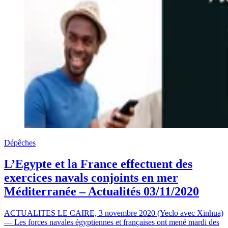
Dépêches
L’Egypte et la France effectuent des
exercices navals conjoints en mer
Méditerranée – Actualités 03/11/2020
ACTUALITES LE CAIRE, 3 novembre 2020 (Yeclo avec Xinhua)
— Les forces navales égyptiennes et françaises ont mené mardi des