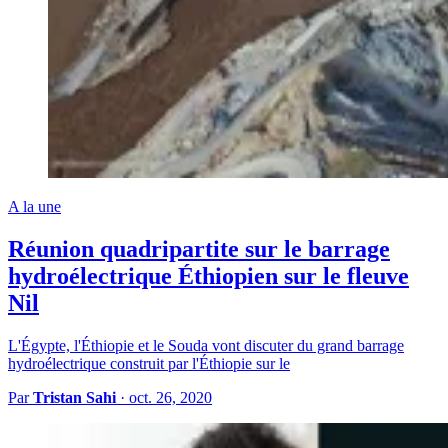
A la une
Réunion quadripartite sur le barrage
hydroélectrique Éthiopien sur le fleuve
Nil
L'Égypte, l'Éthiopie et le Souda vont discuter du grand barrage
hydroélectrique construit par l'Éthiopie sur le
Par
Tristan Sahi
·
oct. 26, 2020