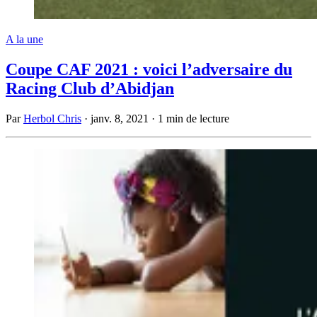
A la une
Coupe CAF 2021 : voici l’adversaire du
Racing Club d’Abidjan
Par
Herbol Chris
·
janv. 8, 2021
·
1 min de lecture