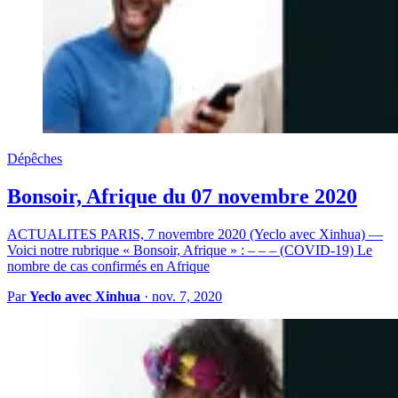
Dépêches
Bonsoir, Afrique du 07 novembre 2020
ACTUALITES PARIS, 7 novembre 2020 (Yeclo avec Xinhua) —
Voici notre rubrique « Bonsoir, Afrique » : – – – (COVID-19) Le
nombre de cas confirmés en Afrique
Par
Yeclo avec Xinhua
·
nov. 7, 2020