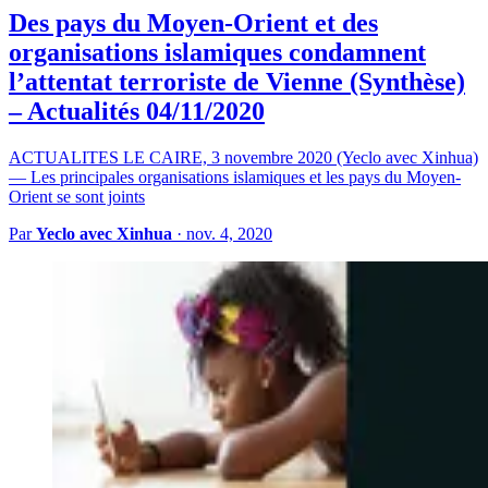
Des pays du Moyen-Orient et des
organisations islamiques condamnent
l’attentat terroriste de Vienne (Synthèse)
– Actualités 04/11/2020
ACTUALITES LE CAIRE, 3 novembre 2020 (Yeclo avec Xinhua)
— Les principales organisations islamiques et les pays du Moyen-
Orient se sont joints
Par
Yeclo avec Xinhua
·
nov. 4, 2020