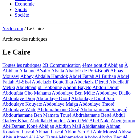
Economie
Sports
Société
Yeclo.com
/
Le Caire
Archives des rubriques
Le Caire
Toutes les rubriques
2B Communication
4ème pont d’Abidjan
À
Abidjan
A la une
A'salfo
Abatta
Abattoir de Port-Bouët
Abbas
Mousavi
Abbey
Abdalla Hamdok
Abdel Fattah Al-Burhan
Abdel
Fattah Al-Sissi
Abdelaziz Bouteflika
Abdelaziz Djerad
Abdellatif
Mekki
Abdelmadjid Tebboune
Abdon Bayeto
Abdou Diouf
Abdoufata Cho Mahama
Abdoulaye Ben Méité
Abdoulaye Diallo
Abdoulaye Diop
Abdoulaye Diouf
Abdoulaye Diouf Sarr
Abdoulaye Kouyaté
Abdoulaye Maïga
Abdoulaye Traoré
Abdoulaye Wade
Abdourahmane Cissé
Abdourahmane Sangaré
Abdourhamane Ben Mamata Touré
Abdrahamane Berté
Abdul
Qadeer Khan
Abdullah Hamdok
Abedi Pelé
Abel Naki
Abengourou
Abi-Daman Koné
Abidjan
Abidjan Mall
Abidjanaise
Abinan
Kouakou Pascal
Abinan Pascal
Abion Yao Eli
Abir Moussi
Abissa
Abiy Ahmed Ali
Abo Tagué Mahamadou
Abobo
Abobo Baoulé