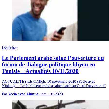
Dépêches
Le Parlement arabe salue l’ouverture du
forum de dialogue politique libyen en
Tunisie – Actualités 10/11/2020
ACTUALITES LE CAIRE, 10 novembre 2020 (Yeclo avec
Xinhua) — Le Parlement arabe a salué mardi au Caire l'ouverture d'
Par
Yeclo avec Xinhua
·
nov. 10, 2020