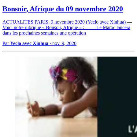
Bonsoir, Afrique du 09 novembre 2020
ACTUALITES PARIS, 9 novembre 2020 (Yeclo avec Xinhua) —
Voici notre rubrique « Bonsoir, Afrique » : – – – Le Maroc lancera
dans les prochaines semaines une opération
Par
Yeclo avec Xinhua
·
nov. 9, 2020