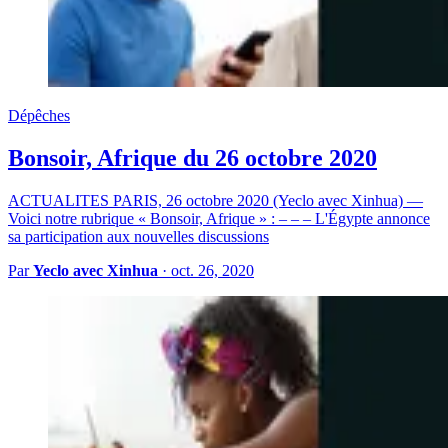
Dépêches
Bonsoir, Afrique du 26 octobre 2020
ACTUALITES PARIS, 26 octobre 2020 (Yeclo avec Xinhua) —
Voici notre rubrique « Bonsoir, Afrique » : – – – L'Égypte annonce
sa participation aux nouvelles discussions
Par
Yeclo avec Xinhua
·
oct. 26, 2020