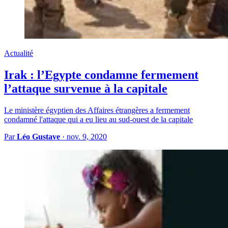
Actualité
Irak : l’Egypte condamne fermement
l’attaque survenue à la capitale
Le ministère égyptien des Affaires étrangères a fermement
condamné l'attaque qui a eu lieu au sud-ouest de la capitale
Par
Léo Gustave
·
nov. 9, 2020