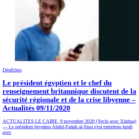
Dépêches
Le président égyptien et le chef du
renseignement britannique discutent de la
sécurité régionale et de la crise libyenne –
Actualités 09/11/2020
ACTUALITES LE CAIRE, 9 novembre 2020 (Yeclo avec Xinhua)
— Le président égyptien Abdel-Fattah al-Sissi s'est entretenu lundi
avec