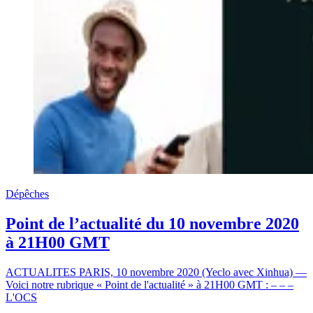
Dépêches
Point de l’actualité du 10 novembre 2020
à 21H00 GMT
ACTUALITES PARIS, 10 novembre 2020 (Yeclo avec Xinhua) —
Voici notre rubrique « Point de l'actualité » à 21H00 GMT : – – –
L'OCS