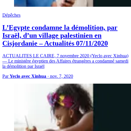
Dépêches
L’Egypte condamne la démolition, par
Israël, d’un village palestinien en
Cisjordanie – Actualités 07/11/2020
ACTUALITES LE CAIRE, 7 novembre 2020 (Yeclo avec Xinhua)
— Le ministère égyptien des Affaires étrangères a condamné samedi
la démolition par Israël
Par
Yeclo avec Xinhua
·
nov. 7, 2020