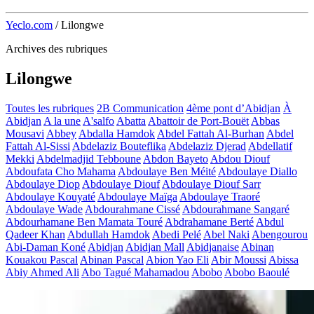
Yeclo.com
/
Lilongwe
Archives des rubriques
Lilongwe
Toutes les rubriques
2B Communication
4ème pont d’Abidjan
À
Abidjan
A la une
A'salfo
Abatta
Abattoir de Port-Bouët
Abbas
Mousavi
Abbey
Abdalla Hamdok
Abdel Fattah Al-Burhan
Abdel
Fattah Al-Sissi
Abdelaziz Bouteflika
Abdelaziz Djerad
Abdellatif
Mekki
Abdelmadjid Tebboune
Abdon Bayeto
Abdou Diouf
Abdoufata Cho Mahama
Abdoulaye Ben Méité
Abdoulaye Diallo
Abdoulaye Diop
Abdoulaye Diouf
Abdoulaye Diouf Sarr
Abdoulaye Kouyaté
Abdoulaye Maïga
Abdoulaye Traoré
Abdoulaye Wade
Abdourahmane Cissé
Abdourahmane Sangaré
Abdourhamane Ben Mamata Touré
Abdrahamane Berté
Abdul
Qadeer Khan
Abdullah Hamdok
Abedi Pelé
Abel Naki
Abengourou
Abi-Daman Koné
Abidjan
Abidjan Mall
Abidjanaise
Abinan
Kouakou Pascal
Abinan Pascal
Abion Yao Eli
Abir Moussi
Abissa
Abiy Ahmed Ali
Abo Tagué Mahamadou
Abobo
Abobo Baoulé