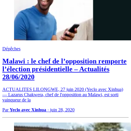
Dépêches
Malawi : le chef de l’opposition remporte
l’élection présidentielle – Actualités
28/06/2020
ACTUALITES LILONGWE, 27 juin 2020 (Yeclo avec Xinhua)
— Lazarus Chakwera, chef de l'opposition au Malawi, est sorti
vainqueur de la
Par
Yeclo avec Xinhua
·
juin 28, 2020