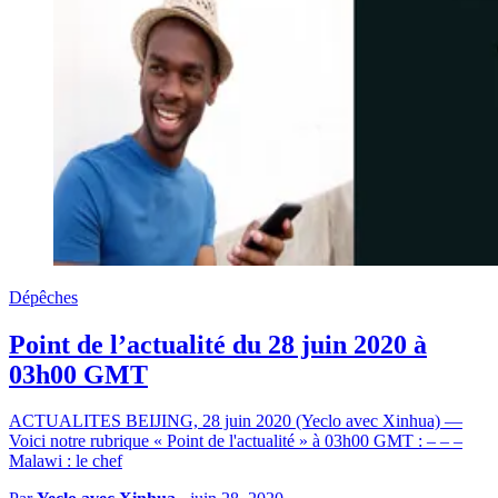
Dépêches
Point de l’actualité du 28 juin 2020 à
03h00 GMT
ACTUALITES BEIJING, 28 juin 2020 (Yeclo avec Xinhua) —
Voici notre rubrique « Point de l'actualité » à 03h00 GMT : – – –
Malawi : le chef