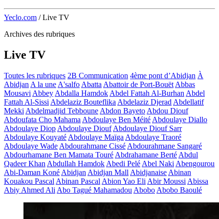
Yeclo.com
/
Live TV
Archives des rubriques
Live TV
Toutes les rubriques
2B Communication
4ème pont d’Abidjan
À
Abidjan
A la une
A'salfo
Abatta
Abattoir de Port-Bouët
Abbas
Mousavi
Abbey
Abdalla Hamdok
Abdel Fattah Al-Burhan
Abdel
Fattah Al-Sissi
Abdelaziz Bouteflika
Abdelaziz Djerad
Abdellatif
Mekki
Abdelmadjid Tebboune
Abdon Bayeto
Abdou Diouf
Abdoufata Cho Mahama
Abdoulaye Ben Méité
Abdoulaye Diallo
Abdoulaye Diop
Abdoulaye Diouf
Abdoulaye Diouf Sarr
Abdoulaye Kouyaté
Abdoulaye Maïga
Abdoulaye Traoré
Abdoulaye Wade
Abdourahmane Cissé
Abdourahmane Sangaré
Abdourhamane Ben Mamata Touré
Abdrahamane Berté
Abdul
Qadeer Khan
Abdullah Hamdok
Abedi Pelé
Abel Naki
Abengourou
Abi-Daman Koné
Abidjan
Abidjan Mall
Abidjanaise
Abinan
Kouakou Pascal
Abinan Pascal
Abion Yao Eli
Abir Moussi
Abissa
Abiy Ahmed Ali
Abo Tagué Mahamadou
Abobo
Abobo Baoulé