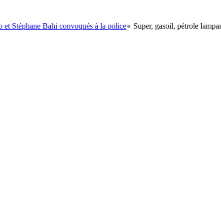
phane Bahi convoqués à la police
●
Super, gasoil, pétrole lampant: le c