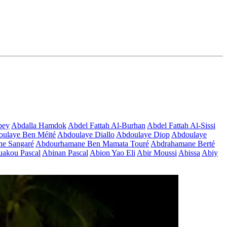
bey
Abdalla Hamdok
Abdel Fattah Al-Burhan
Abdel Fattah Al-Sissi
ulaye Ben Méité
Abdoulaye Diallo
Abdoulaye Diop
Abdoulaye
e Sangaré
Abdourhamane Ben Mamata Touré
Abdrahamane Berté
akou Pascal
Abinan Pascal
Abion Yao Eli
Abir Moussi
Abissa
Abiy