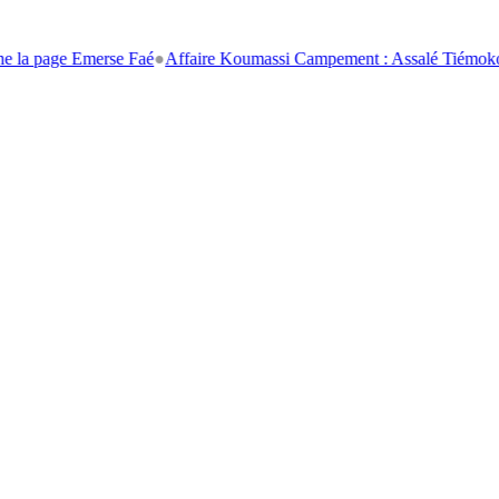
page Emerse Faé
●
Affaire Koumassi Campement : Assalé Tiémoko et Sté