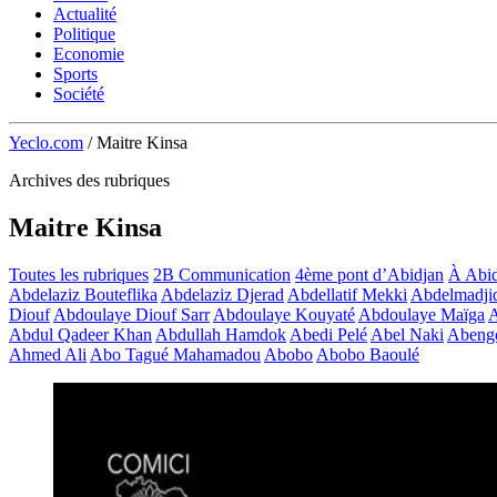
Actualité
Politique
Economie
Sports
Société
Yeclo.com
/
Maitre Kinsa
Archives des rubriques
Maitre Kinsa
Toutes les rubriques
2B Communication
4ème pont d’Abidjan
À Abid
Abdelaziz Bouteflika
Abdelaziz Djerad
Abdellatif Mekki
Abdelmadji
Diouf
Abdoulaye Diouf Sarr
Abdoulaye Kouyaté
Abdoulaye Maïga
A
Abdul Qadeer Khan
Abdullah Hamdok
Abedi Pelé
Abel Naki
Abeng
Ahmed Ali
Abo Tagué Mahamadou
Abobo
Abobo Baoulé