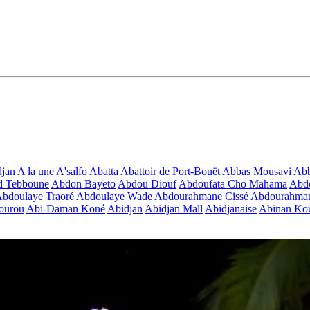
jan
A la une
A'salfo
Abatta
Abattoir de Port-Bouët
Abbas Mousavi
Ab
d Tebboune
Abdon Bayeto
Abdou Diouf
Abdoufata Cho Mahama
Abdo
bdoulaye Traoré
Abdoulaye Wade
Abdourahmane Cissé
Abdourahman
ourou
Abi-Daman Koné
Abidjan
Abidjan Mall
Abidjanaise
Abinan Kou